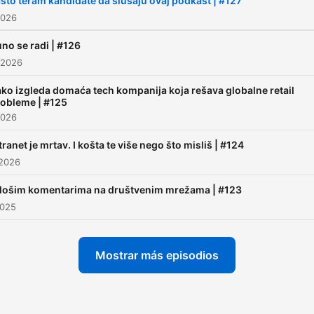
što teram kandidate da slušaju ovaj podkast | #127
2026
no se radi | #126
 2026
ko izgleda domaća tech kompanija koja rešava globalne retail
obleme | #125
2026
tranet je mrtav. I košta te više nego što misliš | #124
 2026
lošim komentarima na društvenim mrežama | #123
2025
Mostrar más episodios