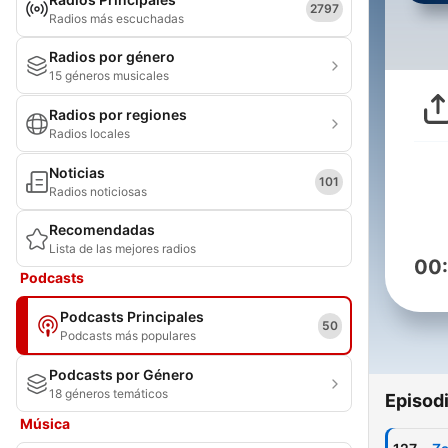
2797
Radios más escuchadas
Radios por género
15 géneros musicales
Radios por regiones
Radios locales
Noticias
101
Radios noticiosas
Recomendadas
Lista de las mejores radios
00
Podcasts
Podcasts Principales
50
Podcasts más populares
Podcasts por Género
18 géneros temáticos
Episod
Música