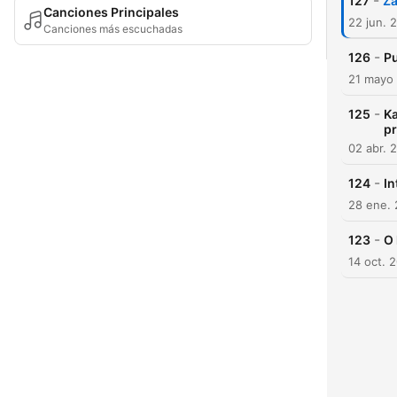
-
127
Za
Canciones Principales
22 jun. 
Canciones más escuchadas
-
126
Pu
21 mayo
-
125
Ka
pr
02 abr. 
-
124
In
28 ene.
-
123
O 
14 oct. 