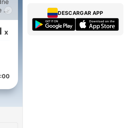
edne
e da
DESCARGAR APP
a
1
x
a.
i ili
emu
m se
 i
:00
ma,
nje
gu i
ati.
gi