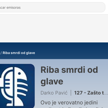
Riba smrdi od glave
Riba smrdi od
glave
Darko Pavić
|
127 - Zašto teram kandidate da slušaju ovaj podkast | #127
Ovo je verovatno jedini