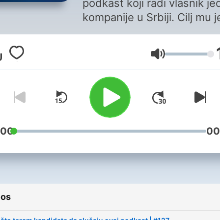
podkast koji radi vlasnik j
kompanije u Srbiji. Cilj mu j
pokaže kako razmišlja
menadžment kompanije, št
Volumen
mu se sviđa, a šta mu smet
Time će svako ko želi da rad
već radi u kompaniji Fiscal
Solutions tačno znati na č
je. A kad se odlučite da va
sviđaju naši pogledi na svet
:00
00
odlučite se da radite sa na
bez obzira u kom timu, zna
o preduzetništvu, marketin
prodaji je svakako dobro im
ios
Prenos tog znanja je je dru
cilj ovog podkasta