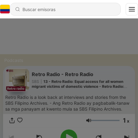
Podcasts
Retro Radio - Retro Radio
SBS
|
13 - Retro Radio: Equal access for all women
migrant victims of domestic violence - Retro Radio:
Pantay na access sa tulong para sa mga migranteng
kababaihan na biktima ng karahasan sa tahanan
Retro Radio is a look back at interviews and stories from the
SBS Filipino Archives. - Ang Retro Radio ay pagbabalik-tanaw
sa mga panayam at kwento mula sa SBS Filipino Archives.
1
x
Volumen