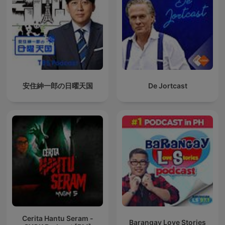
安住紳一郎の日曜天国
De Jortcast
Cerita Hantu Seram -
Barangay Love Stories