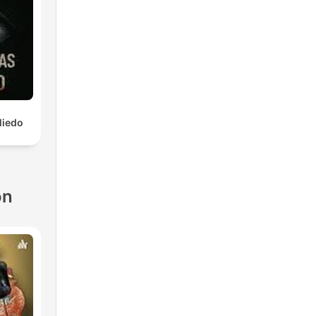
Miedo
ón