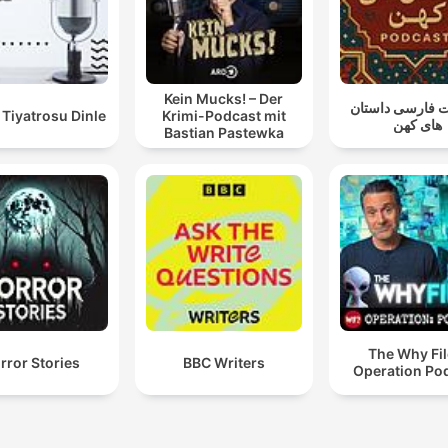
Kein Mucks! – Der
 فارسی داستان
Tiyatrosu Dinle
Krimi-Podcast mit
های کهن
Bastian Pastewka
The Why Fil
rror Stories
BBC Writers
Operation Po