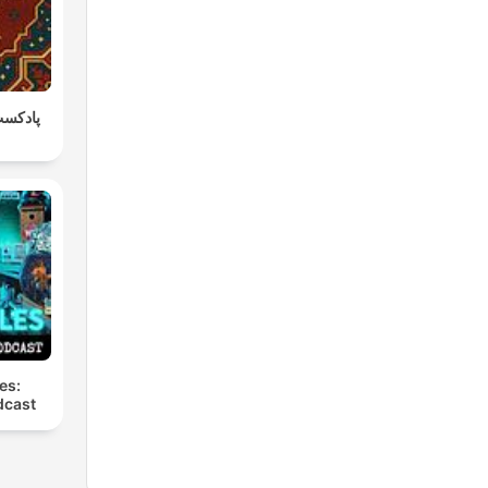
پادکست
es:
dcast