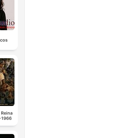
icos
a Reina
 -1966