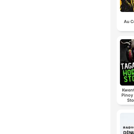
Au C
Kwent
Pinoy
Sto