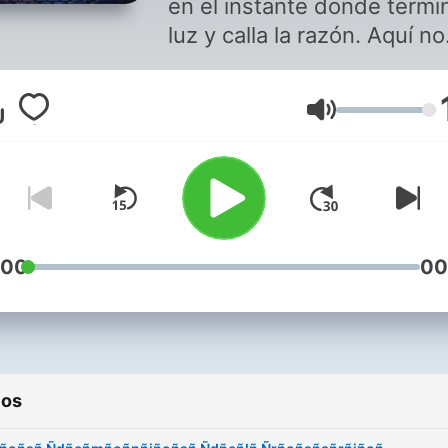
en el instante donde termin
luz y calla la razón. Aquí no
solo contamos historias;
buscamos las voces que
Volumen
susurran en los rincones 
oscuros de México e
Iberoamérica. Desde las
carreteras solitarias donde
tiempo parece detenerse,
hasta la inquietante calma
:00
00
nuestros propios hogares,
exploramos aquello que
acecha en las sombras. A
las luces y deja que la
ios
penumbra te hable; porque
veces, lo más aterrador no