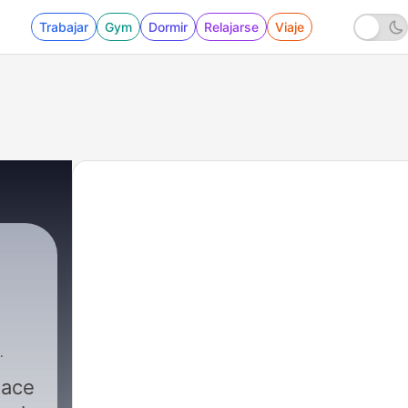
Trabajar
Gym
Dormir
Relajarse
Viaje
ace