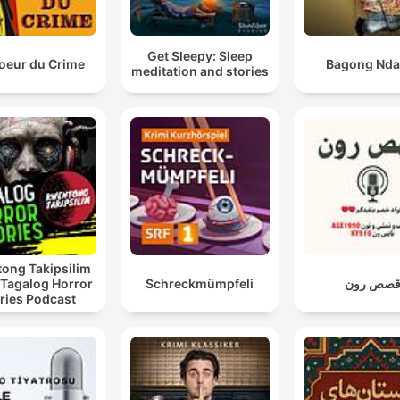
Get Sleepy: Sleep
oeur du Crime
Bagong Nda
meditation and stories
ong Takipsilim
 Tagalog Horror
Schreckmümpfeli
صص رون
ries Podcast