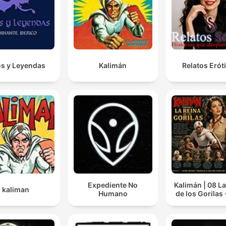
os y Leyendas
Kalimán
Relatos Erót
Expediente No
Kalimán | 08 L
kaliman
Humano
de los Gorilas