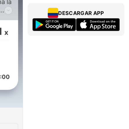
a la
DESCARGAR APP
1
x
más
 el
 de
:00
paga
 a
 es