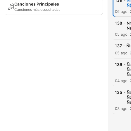
-
139
Ñ
Canciones Principales
Ñ
Canciones más escuchadas
06 ago.
-
138
Ñ
Ñ
05 ago.
-
137
Ñ
05 ago.
-
136
Ñ
Ñ
Ñe
04 ago.
-
135
Ñ
Ñ
Ñ
03 ago.