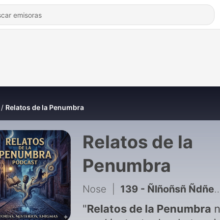
Relatos de la Penumbra
Relatos de la
Penumbra
Nose
|
139 - Ñlñoñsñ Ñdñeñmñoñnñiñoñsñ Ñdñeñlñ Ñrñoñsñañrñiñoñ Ñ(ñhñiñsñtñoñrñiñañ Ñcñoñmñpñlñeñtñañ)ñ
"
Relatos de la Penumbra
n