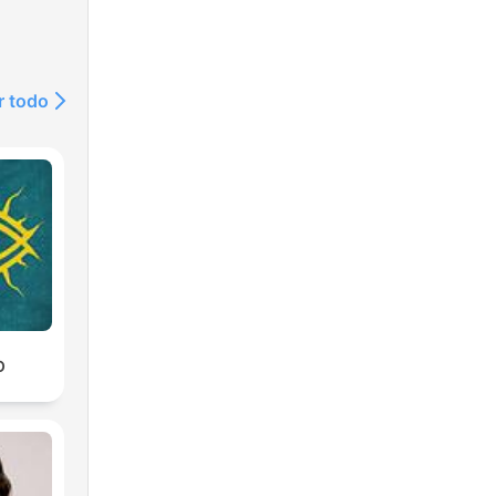
r todo
O