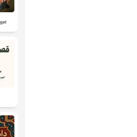
gel
ق