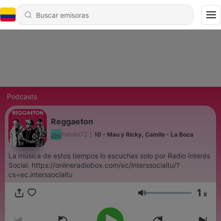
Podcasts
Reggaeton
Patolin72
|
10 - Mau y Ricky, Camilo - La Boca
La música de estos tiempos lo escuchas solo por Radio Interés
Social. https://onlineradiobox.com/ec/interssocialtu/?
cs=ec.interssocialtu
1
x
Volumen