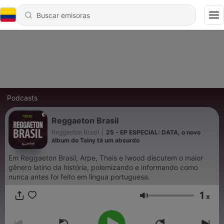
Podcasts
Reggaeton Brasil
Reggaeton Brasil
|
25 - EP ESPECIAL: DATA, o novo
álbum do Tainy tá um absurdo
Em Reggaeton Brasil, Arpe, Thais e Iwood discutem o maior
gênero latino da história, polemizando e informando como
nunca antes foi feito em língua portuguesa.
1
x
Volumen