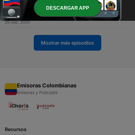
DESCARGAR APP
-
13
Análise de 'Quien Contra Mi 2', a Fênix Nicky Jam e
a conquista dos 10k
26 sep. 2020
Mostrar más episodios
Emisoras Colombianas
Emisoras y Podcasts
Recursos