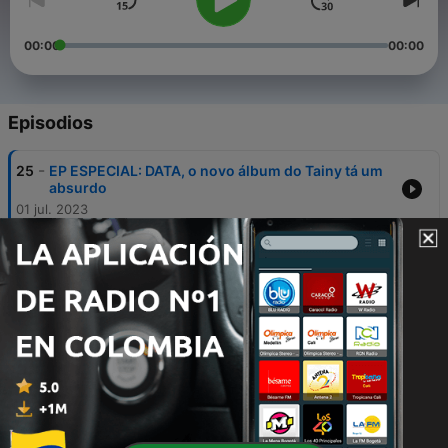
00:00
00:00
Episodios
-
25
EP ESPECIAL: DATA, o novo álbum do Tainy tá um
absurdo
01 jul. 2023
-
24
2.1 - Rosalía no Brasil, Bad Bunny, Anitta e política
no Reggaeton
08 ago. 2022
-
20
Os fenômenos RBD e Bad Bunny e o futuro das
Lives
06 ene. 2021
-
15
Entrevista: O produtor Cabrera revela o segredo
do seu sucesso no Reggaeton
27 sep. 2020