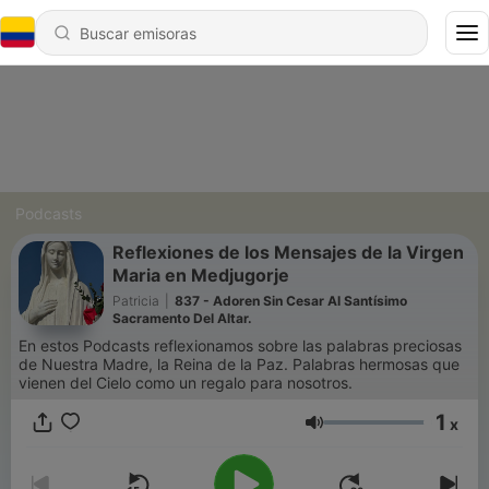
Podcasts
Reflexiones de los Mensajes de la Virgen
Maria en Medjugorje
Patricia
|
837 - Adoren Sin Cesar Al Santísimo
Sacramento Del Altar.
En estos Podcasts reflexionamos sobre las palabras preciosas
de Nuestra Madre, la Reina de la Paz. Palabras hermosas que
vienen del Cielo como un regalo para nosotros.
1
x
Volumen