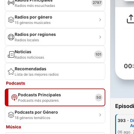
2797
Radios más escuchadas
Radios por género
15 géneros musicales
Radios por regiones
Radios locales
Noticias
101
Radios noticiosas
00
Recomendadas
Lista de las mejores radios
Podcasts
Podcasts Principales
50
Podcasts más populares
Episod
Podcasts por Género
18 géneros temáticos
-
393
D
A
Música
06 ago.