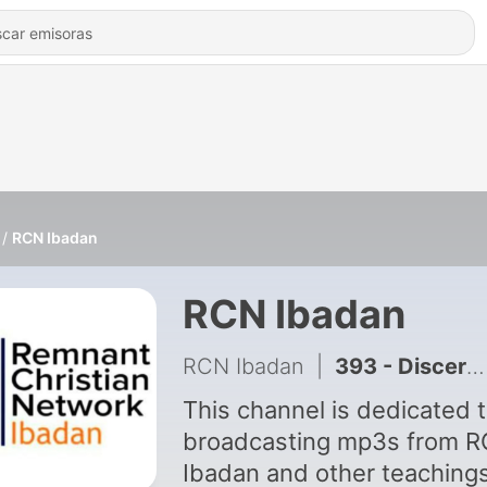
RCN Ibadan
RCN Ibadan
RCN Ibadan
|
393 - Discernment: Following the move of God || Pastor Prince-Paul Amunachugo
This channel is dedicated 
broadcasting mp3s from 
Ibadan and other teaching