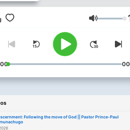
from Pastor Pius Inegbeno
Volumen
:00
00
ios
iscernment: Following the move of God || Pastor Prince-Paul
munachugo
 2026