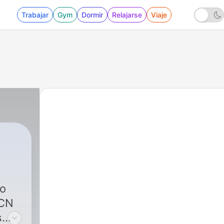
Trabajar
Gym
Dormir
Relajarse
Viaje
to
RCN
s