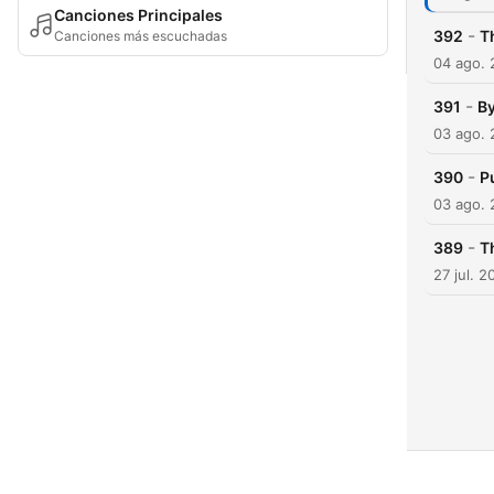
Canciones Principales
-
392
T
Canciones más escuchadas
04 ago.
-
391
By
03 ago.
-
390
P
03 ago.
-
389
T
27 jul. 2