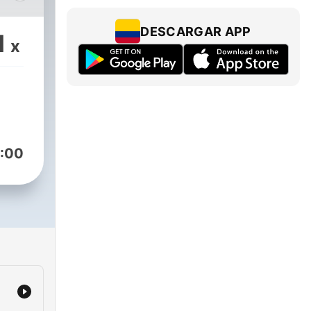
se.
DESCARGAR APP
1
x
:00