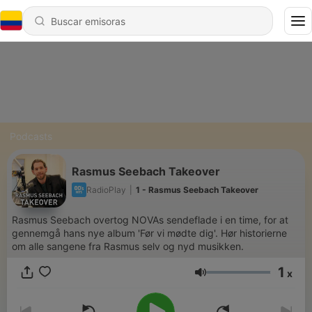
Podcasts
Rasmus Seebach Takeover
RadioPlay
|
1 - Rasmus Seebach Takeover
Rasmus Seebach overtog NOVAs sendeflade i en time, for at
gennemgå hans nye album 'Før vi mødte dig'. Hør historierne
om alle sangene fra Rasmus selv og nyd musikken.
1
x
Volumen