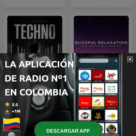
Afterwork Techno
Sleep Meditation Music -
Sessions – Techno
Relaxing Music for Sleep,
Podcast, Raw & Hypnotic
Meditation & Relaxation
Techno Mixes
DESCARGAR APP