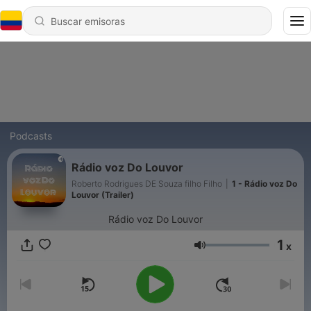
Podcasts
Rádio voz Do Louvor
Roberto Rodrigues DE Souza filho Filho
|
1 - Rádio voz Do
Louvor (Trailer)
Rádio voz Do Louvor
1
x
Volumen