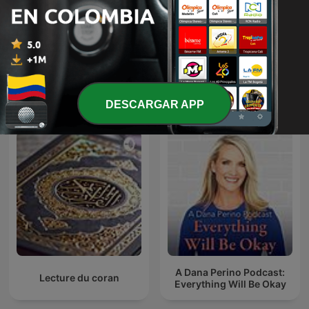
Cuenta cuentos
Especiales Caracol
Más podcasts internacionales de Arte
DESCARGAR APP
A Dana Perino Podcast:
Lecture du coran
Everything Will Be Okay