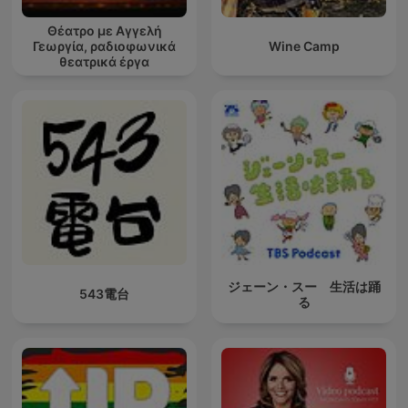
Θέατρο με Αγγελή
Γεωργία, ραδιοφωνικά
Wine Camp
θεατρικά έργα
ジェーン・スー 生活は踊
543電台
る