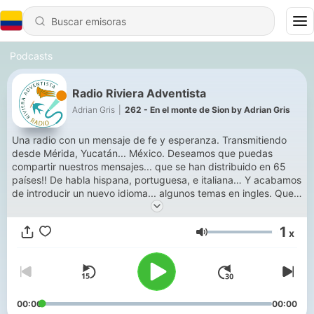
Podcasts
Radio Riviera Adventista
Adrian Gris
|
262 - En el monte de Sion by Adrian Gris
Una radio con un mensaje de fe y esperanza. Transmitiendo
desde Mérida, Yucatán... México. Deseamos que puedas
compartir nuestros mensajes... que se han distribuido en 65
países!! De habla hispana, portuguesa, e italiana… Y acabamos
de introducir un nuevo idioma... algunos temas en ingles. Que
Dios continúe bendiciendo este proyecto de la Radio Riviera
Adventista. Saludos Ptr. Oscar Adrian Gris Nechar
1
x
Volumen
00:00
00:00