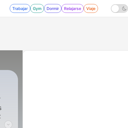
Trabajar
Gym
Dormir
Relajarse
Viaje
s
z