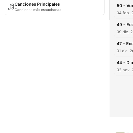
Canciones Principales
-
50
Vo
Canciones más escuchadas
04 feb. 
-
49
Eco
09 dic. 
-
47
Eco
01 dic. 
-
44
Dí
02 nov.