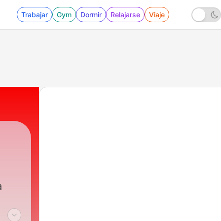
Trabajar
Gym
Dormir
Relajarse
Viaje
a