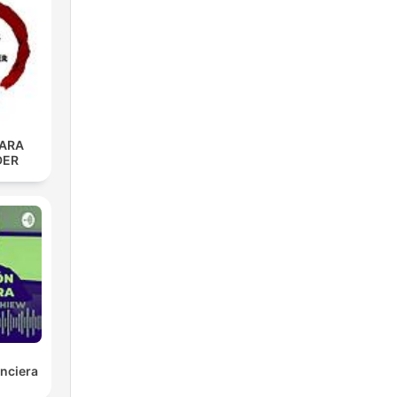
PARA
DER
nciera