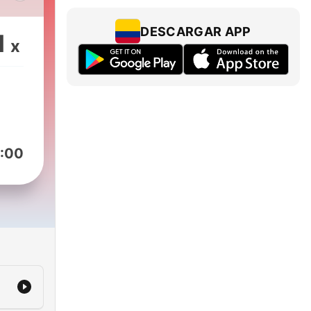
dar
los
DESCARGAR APP
1
x
:00