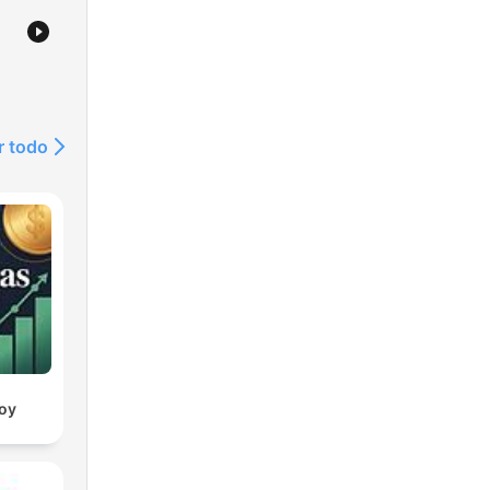
r todo
oy