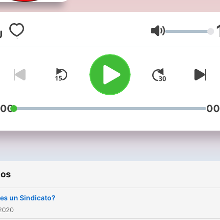
nuestra meta es informar, 
orientación y salvaguardar 
derechos de nuestros
Volumen
trabajadores.
:00
00
ios
es un Sindicato?
 2020