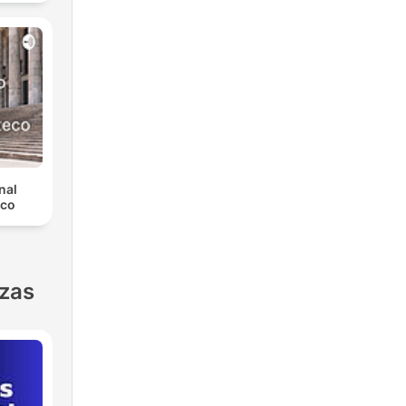
nal
eco
nzas