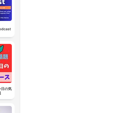
odcast
今日の気
題