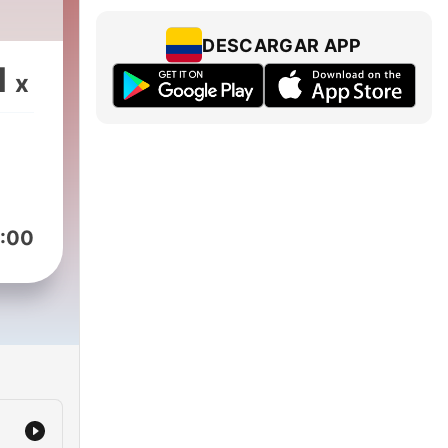
DESCARGAR APP
1
x
:00