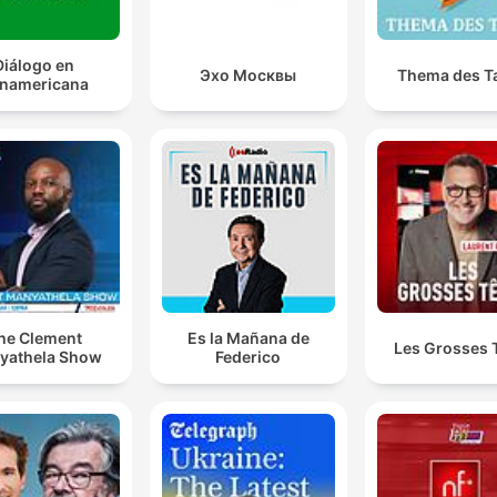
Diálogo en
Эхо Москвы
Thema des T
namericana
he Clement
Es la Mañana de
Les Grosses 
yathela Show
Federico