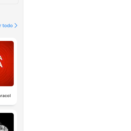
r todo
aracol