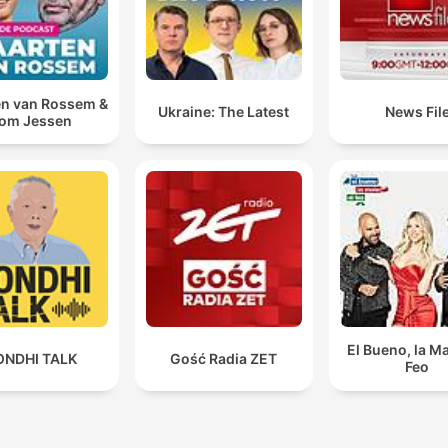
n van Rossem &
Ukraine: The Latest
News Fil
om Jessen
El Bueno, la Ma
ONDHI TALK
Gość Radia ZET
Feo