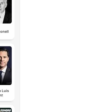
ronell
n Luis
ez