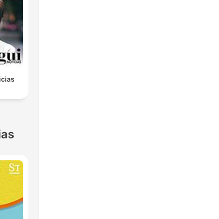
icias
ias