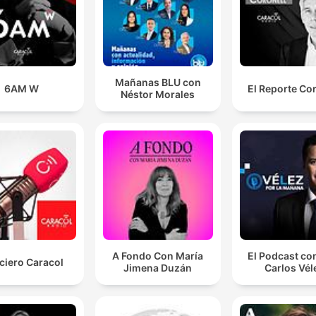
Mañanas BLU con
6AM W
El Reporte Co
Néstor Morales
A Fondo Con María
El Podcast co
ciero Caracol
Jimena Duzán
Carlos Vél