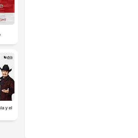
e
la y el