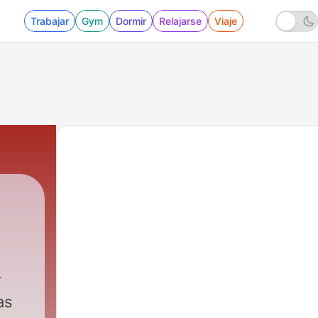
Trabajar
Gym
Dormir
Relajarse
Viaje
ica Vasca
|
2427 - Radio Euskadi, 14:00 (31/01
as