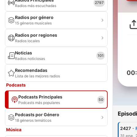
2797
Radios más escuchadas
Radios por género
15 géneros musicales
Radios por regiones
Radios locales
Noticias
101
Radios noticiosas
Recomendadas
00
Lista de las mejores radios
Podcasts
Podcasts Principales
50
Podcasts más populares
Episod
Podcasts por Género
18 géneros temáticos
-
2427
Música
31 ene. 