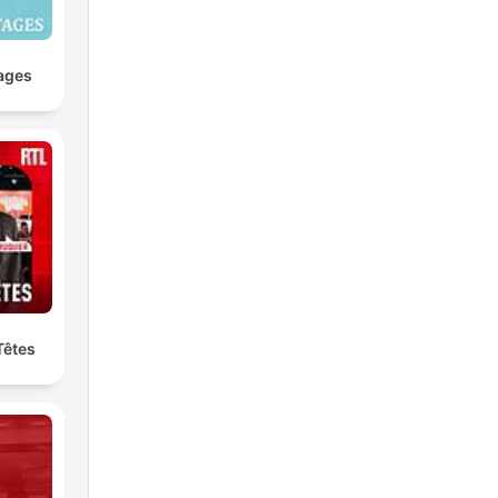
ages
Têtes