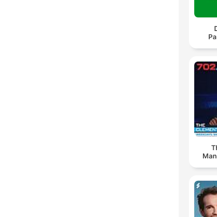
Pa
T
Man