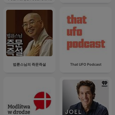
La triarticolazione sociale
di Rudolf Steiner
법륜스님의 즉문즉설
That UFO Podcast