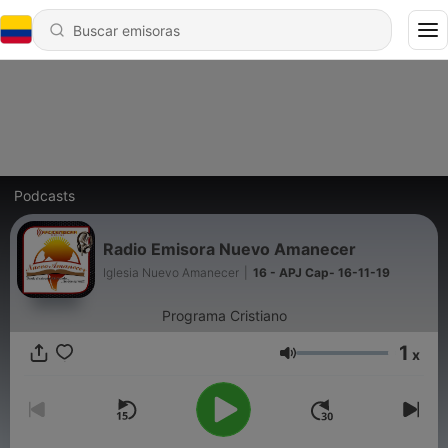
Podcasts
Radio Emisora Nuevo Amanecer
Iglesia Nuevo Amanecer
|
16 - APJ Cap- 16-11-19
Programa Cristiano
1
x
Volumen