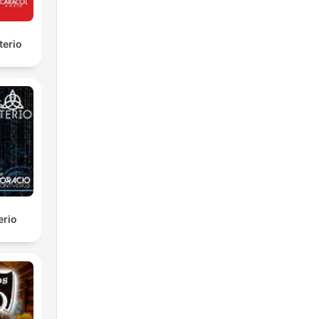
terio
erio