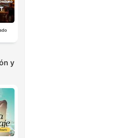
lado
ón y