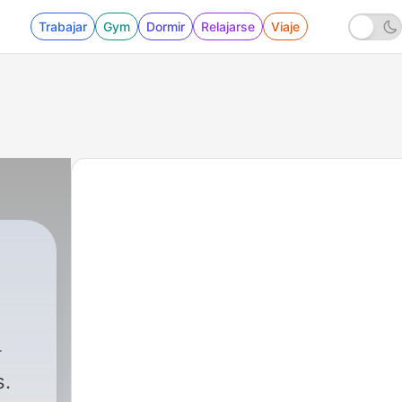
Trabajar
Gym
Dormir
Relajarse
Viaje
26 - La Adoracion que Dios Defiende
s.