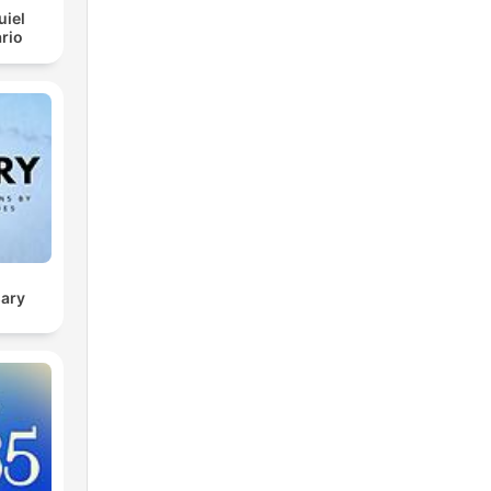
uiel
rio
sary