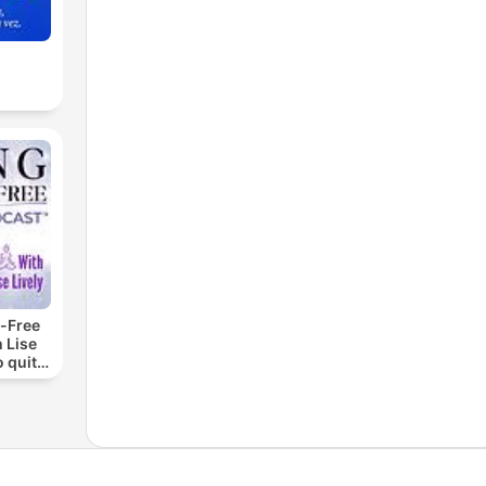
-Free
 Lise
o quit
ohol