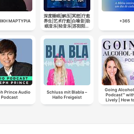
深度睡眠|解压|冥想|疗愈
ΙΚΗ ΜΑΡΤΥΡΙΑ
养生|艺术疗愈|白噪音|助
+365
眠音乐|轻音乐|苏阳阳频
道
Going Alcohol
h Prince Audio
Schluss mit Blabla –
Podcast™ with
Podcast
Hallo Freigeist
Lively | How t
drinking alc