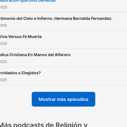
Adoracion que Dios Defiende
2025
timonio del Cielo e Infierno ,Hermana Bernalda Fernandez.
2025
Viva Versus Fe Muerta
2025
dica Cristiana En Manos del Alfarero
2025
nvidados o Elegidos?
2025
Mostrar más episodios
Más podcasts de Religión y