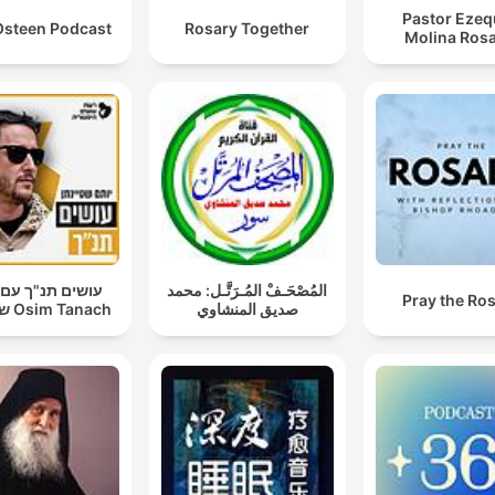
Pastor Ezeq
Osteen Podcast
Rosary Together
Molina Rosa
المُصْحَـفْ المُـرَتَّـل: محمد
עושים תנ"ך עם 
Pray the Ro
صديق المنشاوي
שטיינמן Osim Tanach