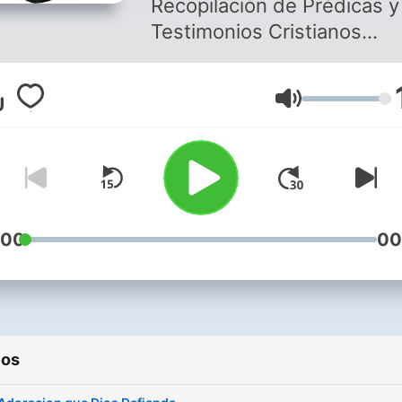
Recopilación de Prédicas y
Testimonios Cristianos
Impactantes narrados por
personas alcanzadas por e
Volumen
toque de Dios...
:00
00
ios