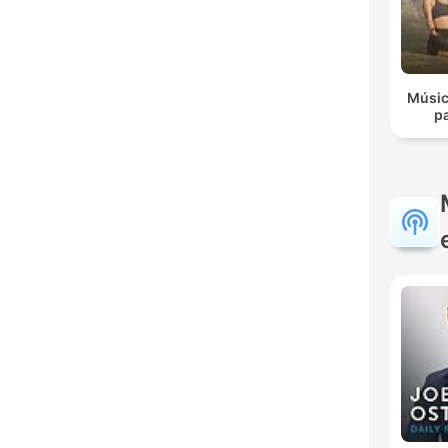
Músic
p