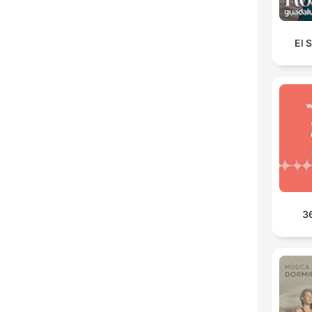
El 
3