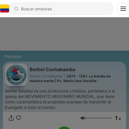
Podcasts
Bethel Cochabamba
Bethel Cochabamba
|
2075 - 1281. La batalla de
nuestra mente | Ps. Mario Lima Vacaflor
Bethel Satelital es una productora cristiana, pertenece a la
iglesia del MOVIMIENTO MISIONERO MUNDIAL, que tiene
como característica el propósito expreso de transmitir el
Evangelio a todo el mundo.
1
x
Volumen