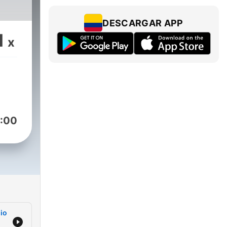
DESCARGAR APP
1
x
:00
dio