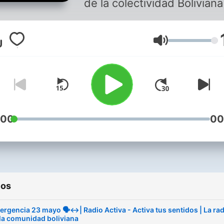
de la colectividad Boliviana
Volumen
:00
00
ios
ergencia 23 mayo 🗣️↔️| Radio Activa - Activa tus sentidos | La ra
la comunidad boliviana