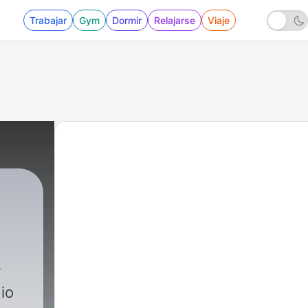
Trabajar
Gym
Dormir
Relajarse
Viaje
M
io