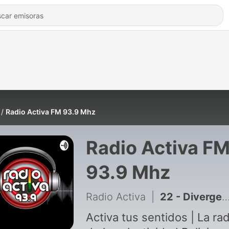
Radio Activa FM 93.9 Mhz
Radio Activa F
93.9 Mhz
Radio Activa
|
22 - Divergencia 23 mayo 🗣️↔️| Radio Activa - Activa tus sentidos | La radio de la comunidad boliviana
Activa tus sentidos | La rad