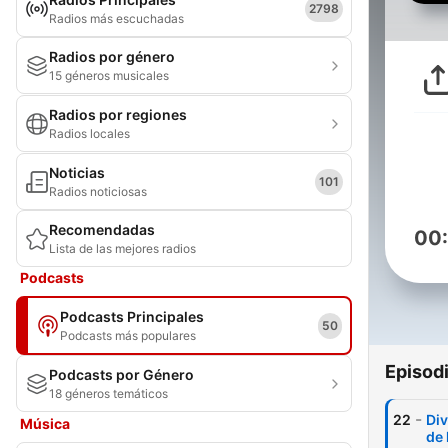
2798
Radios más escuchadas
Radios por género
15 géneros musicales
Radios por regiones
Radios locales
Noticias
101
Radios noticiosas
Recomendadas
00
Lista de las mejores radios
Podcasts
Podcasts Principales
50
Podcasts más populares
Episod
Podcasts por Género
18 géneros temáticos
-
22
Div
Música
de 