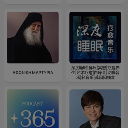
深度睡眠|解压|冥想|疗愈养
ΑΘΩΝΙΚΗ ΜΑΡΤΥΡΙΑ
生|艺术疗愈|白噪音|助眠音
乐|轻音乐|苏阳阳频道