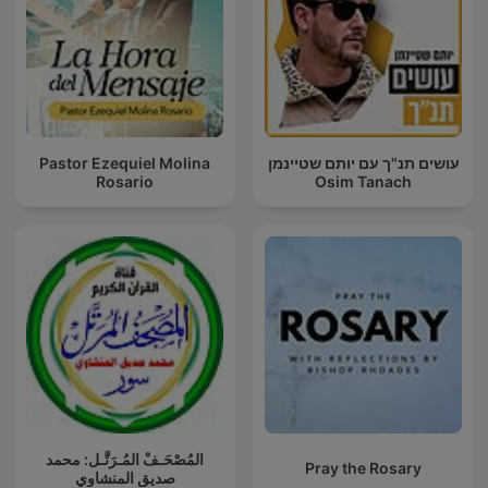
Pastor Ezequiel Molina
עושים תנ"ך עם יותם שטיינמן
Rosario
Osim Tanach
المُصْحَـفْ المُـرَتَّـل: محمد
Pray the Rosary
صديق المنشاوي