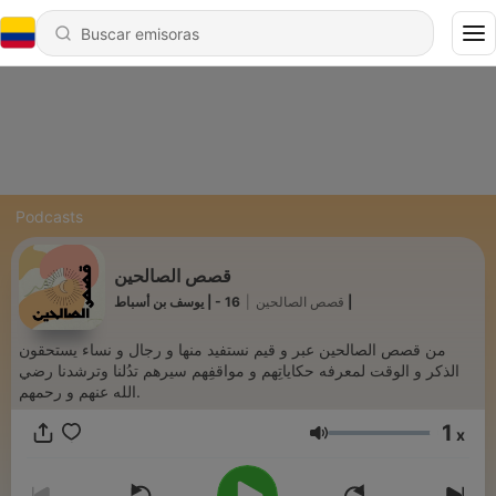
Podcasts
قصص الصالحين
|
قصص الصالحين
16 - | يوسف بن أسباط |
من قصص الصالحين عبر و قيم نستفيد منها و رجال و نساء يستحقون
الذكر و الوقت لمعرفه حكاياتِهم و مواقفِهم سيرهم تدُلنا وترشدنا رضي
الله عنهم و رحمهم.
1
x
Volumen