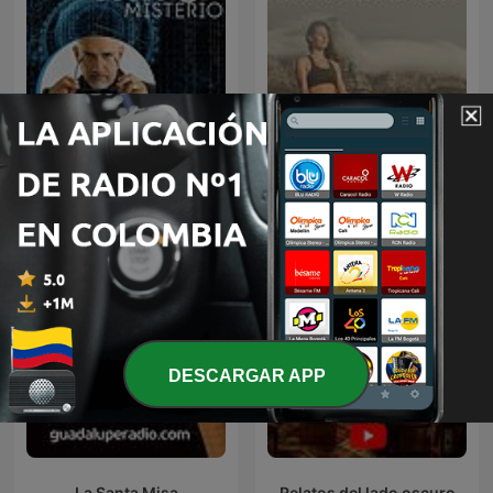
Música de Relajación para
Código Misterio
DORMIR
DESCARGAR APP
La Santa Misa
Relatos del lado oscuro