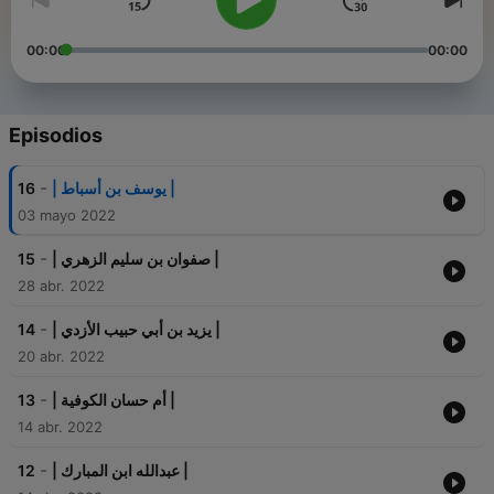
00:00
00:00
Episodios
-
16
| يوسف بن أسباط |
03 mayo 2022
-
15
| صفوان بن سليم الزهري |
28 abr. 2022
-
14
| يزيد بن أبي حبيب الأزدي |
20 abr. 2022
-
13
| ‏أم حسان الكوفية |
14 abr. 2022
-
12
| عبدالله ابن المبارك |