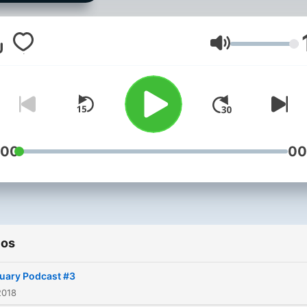
Volumen
:00
00
ios
uary Podcast #3
2018