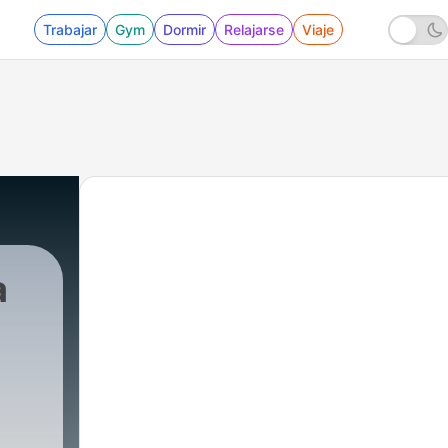
Trabajar
Gym
Dormir
Relajarse
Viaje
a