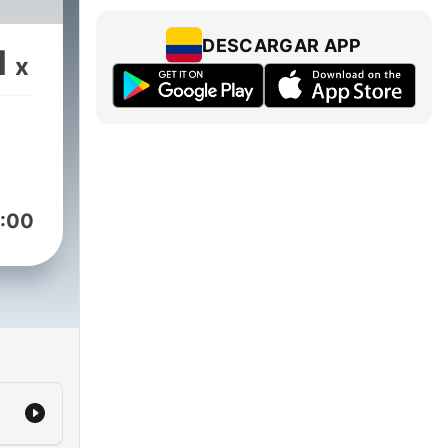
DESCARGAR APP
1
x
:00