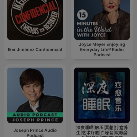
Joyce Meyer Enjoying
Iker Jiménez Confidencial
Everyday Life® Radio
Podcast
深度睡眠|解压|冥想|疗愈养
Joseph Prince Audio
生|艺术疗愈|白噪音|助眠音
Podcast