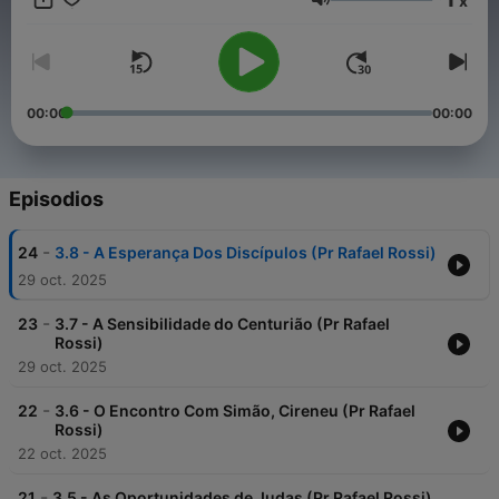
x
análises teológicas perspicazes e a arte da pregação que
Volumen
transforma vidas.
00:00
00:00
Episodios
-
24
3.8 - A Esperança Dos Discípulos (Pr Rafael Rossi)
29 oct. 2025
-
23
3.7 - A Sensibilidade do Centurião (Pr Rafael
Rossi)
29 oct. 2025
-
22
3.6 - O Encontro Com Simão, Cireneu (Pr Rafael
Rossi)
22 oct. 2025
-
21
3.5 - As Oportunidades de Judas (Pr Rafael Rossi)