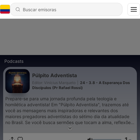
Podcasts
Púlpito Adventista
Editor: Vinícius Marqueto
|
24 - 3.8 - A Esperança Dos
Discípulos (Pr Rafael Rossi)
Prepare-se para uma jornada profunda pela teologia e
homilética adventista! Em "Púlpito Adventista", trazemos até
você as mensagens mais inspiradoras e relevantes dos
maiores pregadores adventistas do sétimo dia da atualidade
no Brasil. Se você busca sermões que tocam a alma, reflexões
que desafiam a mente e insights que fortalecem a sua fé, este
é o seu podcast. Mergulhe em estudos bíblicos aprofundados,
1