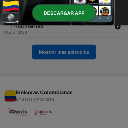
restaurants ? | Franck Ferrand
25 mar. 2026
DESCARGAR APP
-
7
Avant le TGV : comment voyageaient nos ancêtres ?
| Franck Ferrand
11 mar. 2026
Mostrar más episodios
Emisoras Colombianas
Emisoras y Podcasts