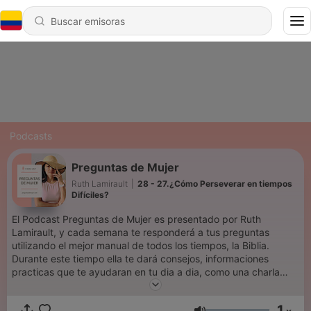
Podcasts
Preguntas de Mujer
Ruth Lamirault
|
28 - 27.¿Cómo Perseverar en tiempos
Difíciles?
El Podcast Preguntas de Mujer es presentado por Ruth
Lamirault, y cada semana te responderá a tus preguntas
utilizando el mejor manual de todos los tiempos, la Biblia.
Durante este tiempo ella te dará consejos, informaciones
practicas que te ayudaran en tu dia a dia, como una charla
intima de amiga a amiga. A Ruth le encanta conectarse con las
mujeres para animarlas en sus viaje por la vida. Estas
1