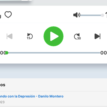
Volumen
:00
00
ios
ando con la Depresión - Danilo Montero
2023