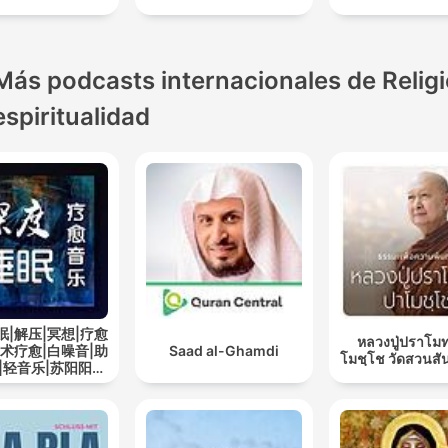
Más podcasts internacionales de Religi
espiritualidad
眠|解压|冥想|疗愈
หลวงปู่ปราโมท
艺术疗愈|白噪音|助
Saad al-Ghamdi
โมชฺโช วัดสวนสั
|轻音乐|苏阳阳频
道