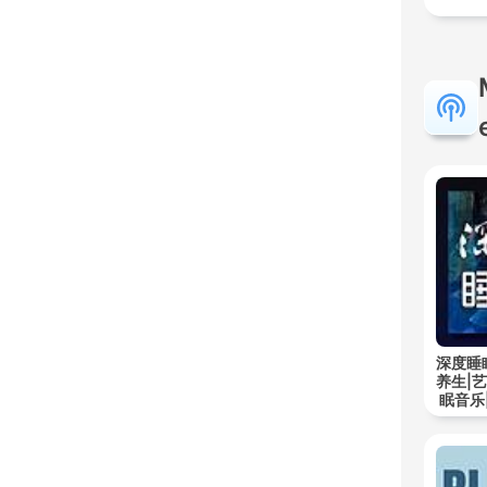
深度睡
养生|
眠音乐