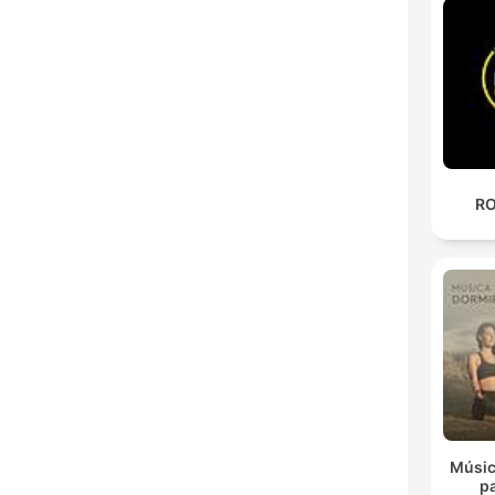
RO
Músic
p