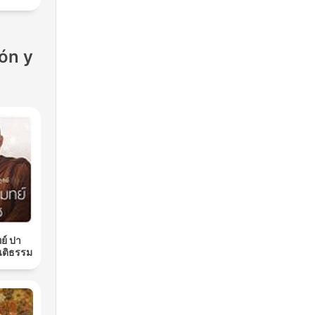
ón y
ย์ ปา
นติธรรม