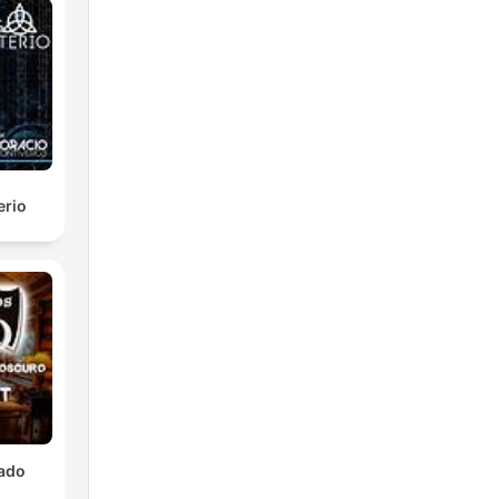
erio
lado