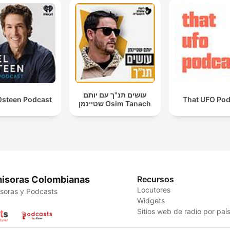
עושים תנ"ך עם יותם
Osteen Podcast
That UFO Pod
שטיינמן Osim Tanach
isoras Colombianas
Recursos
Locutores
soras y Podcasts
Widgets
Sitios web de radio por paí