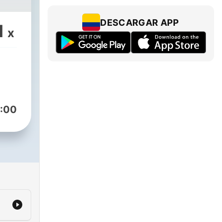
DESCARGAR APP
1
x
:00