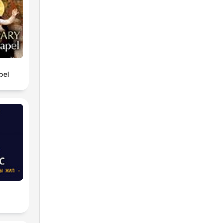
pel
с