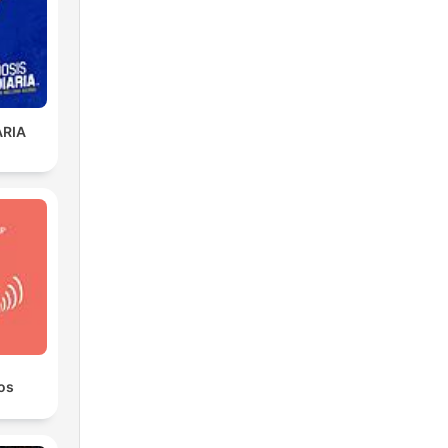
ARIA
os