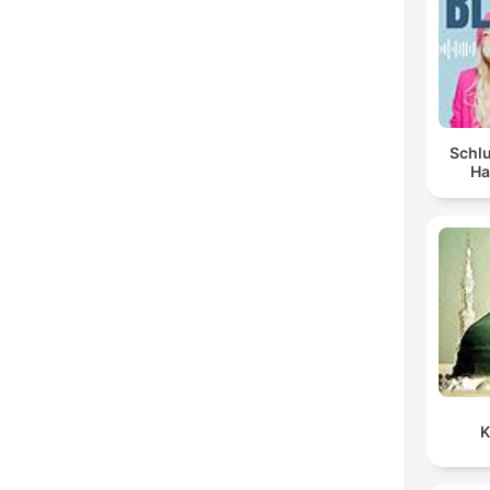
Schlu
Ha
K