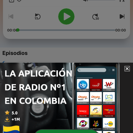
x
igsh=MTRybzJhN3B2dzRvbQ== Youtube:
Volumen
https://youtube.com/@cmoracion?si=LHGnNdeAxrssAuf9
00:00
00:00
Episodios
-
121
El camino del arrepentimiento
06 ago. 2026
-
120
Valor para enfrentar mis faltas
03 ago. 2026
-
119
Elegidos desde la eternidad
30 jul. 2026
-
118
El valor para obedecer el llamado
27 jul. 2026