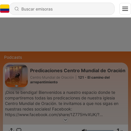
Podcasts
Predicaciones Centro Mundial de Oración
Centro Mundial de Oración
|
121 - El camino del
arrepentimiento
¡Dios te bendiga! Bienvenidos a nuestro espacio donde te
compartiremos todas las predicaciones de nuestra iglesia
Centro Mundial de Oración. te invitamos a que nos sigas en
nuestras redes sociales! Facebook:
https://www.facebook.com/share/1Z775HvXUK/?
mibextid=wwXIfr Instagram:
https://www.instagram.com/iglesia_cmo?
1