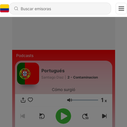
Podcasts
Portugués
Santiago Diaz
|
2 - Contaminacion
Cómo surgió
1
x
Volumen