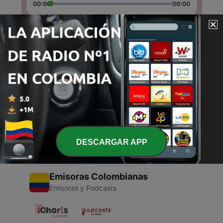
00:00
00:00
Episodios
-
2
Contaminacion
03 jun. 2021
-
1
IDIOMA PORTUGUES
25 mar. 2021
DESCARGAR APP
Emisoras Colombianas
Emisoras y Podcasts