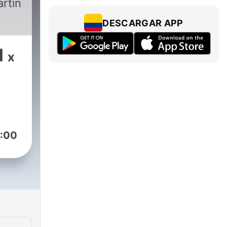
rtín
DESCARGAR APP
1
x
:00