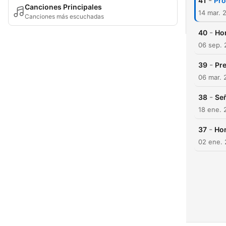
-
41
Pro
Canciones Principales
14 mar. 
Canciones más escuchadas
-
40
Hor
06 sep. 
-
39
Pre
06 mar. 
-
38
Señ
18 ene. 
-
37
Hom
02 ene. 