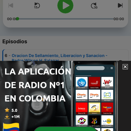
00:00
00:00
Episodios
-
6
Oracion De Sellamiento, Liberacion y Sanacion -
Padre Wilson H. Salazar
Hernandez_high_quality.mp3
21 mayo 2020
-
5
De las penasdel infierno.m4a
20 mayo 2020
-
4
Los verdugos alzaron la cruz.m4a
20 mayo 2020
-
3
S R JuevesMisterios Luminosos
08 nov. 2019