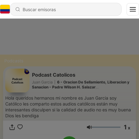
Podcasts
Podcast Catolicos
Juan Garcia
|
6 - Oracion De Sellamiento, Liberacion y
Sanacion - Padre Wilson H. Salazar
Hernandez_high_quality.mp3
Hola queridos hermanos mi nombre es Juan Garcia soy
Católico les comparto estos audios católicos están muy
interesantes disculpen si la calidad de audio no es muy buena
Dios les bendiga
1
x
Volumen