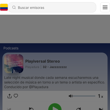
Podcasts
Playiversal Stereo
Playadura
|
32 - Jazzzzzzzz
Late night musical donde cada semana escucharemos una
selección de música en torno a un tema o artista en especifico.
Conducido por @Playadura
1
x
Volumen