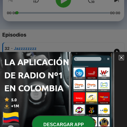
00:00
00:00
Episodios
-
32
Jazzzzzzzz
08 sep. 2015
-
31
Gustavo Adrian Cerati Clark
08 sep. 2015
-
30
Rucochentas
08 sep. 2015
-
29
Pagafantas
08 sep. 2015
-
28
Salsabroseando
DESCARGAR APP