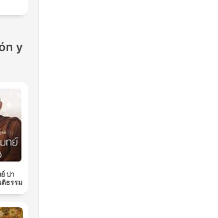
ón y
ย์ ปา
นติธรรม