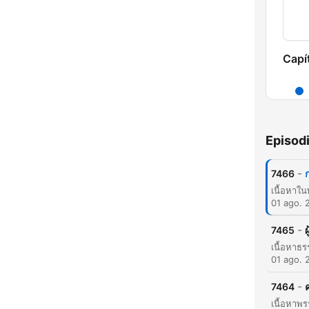
Capí
Episod
-
7466
01 ago. 
-
7465
ผ
01 ago. 
-
7464