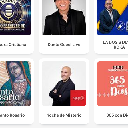
องค์มีพยันชนะกระทบในเรื่องการสรรเสริญ พระองค์รับรู้แล
จากนั้นพระองค์กลับไปตั้งจิตไว้อย่างเดิม คือกลับไปอยู่กับอ
ปานสติสมาธิเหมือนเดิม
00:00:02 · ตัวอย่างการวางจิตของพระพุทธเจ้าเมื่อเผชิญกับคำ
สรรเสริญเพื่อไม่ให้เกิดการปรุงแต่ง
LA DOSIS DI
ora Cristiana
Dante Gebel Live
การดึงกลับมา การรีบละ การพยายามบันเทา พยายามที่จะถ
ROKA
ถอน พยายามทำให้สิ้นสุดไป... เป็นการทำลายซึ่งการผูกติดก
อารมณ์ หรือเรียกว่าสังโยชน์
00:00:02 · อธิบายถึงวิธีการปฏิบัติเพื่อลดละความเพลิน (นันทิ) และ
วงจรของสังโยชน์
อานาปานสติเป็นตถาคตวิหาร เป็นเครื่องอยู่ของอริยะ เป็นอร
วิหาร เป็นเครื่องอยู่ของอริยบุคคล เป็นพรหมวิหาร เป็นเครื่
อยู่ของพรหม
00:00:02 · การยกย่องความสำคัญของอานาปานสติในฐานะธรรมที่
Santo Rosario
Noche de Misterio
365 con Di
เป็นเครื่องอยู่ของพระพุทธเจ้าและอริยบุคคล