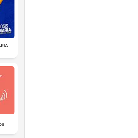
้ว
านา
ARIA
่าย
ับ
ตัด
ิย
อง
os