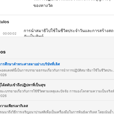
ของทางวัด
tulos
การนำสมาธิไปใช้ในชีวิตประจำวันและการสร้างสถา
00:00:02
อันเป็นทิพย์
การศึกษาพระพุทธพจน์อย่างถูกต้องเพื่อป้องกันการ
00:00:02
กล่าวตู่พระองค์
ios
การวางจิตต่อคำสรรเสริญและคำนินทาด้วยหลักอา
00:00:02
การศึกษาคำพระศาสดาอย่างบริษัทที่เลิศ
ปานสติ
เนื้อหาในพอดแคสต์นี้เป็นการบรรยายธรรมเกี่ยวกับการนำการปฏิบัติสมาธิมาใช้ในชีวิตประจำวัน โดยเน้นย้ำเรื่องการรักษาจิตให้ตั้งมั่นอยู่กับอารมณ์เดียวหรือกายคตาสติ เพื่อป้องกันการปรุงแต่งของกิเลสและการผูกติดกับอารมณ์ (สังโยชน์) นอกจากนี้ยังกล่าวถึงความสำคัญของการศึกษาพระพุทธพจน์อย่างถูกต้องตามหลักการ ไม่ตั้ง
การทำลายสังโยชน์และการใช้ความคิดในทางกุศล
2026
00:00:02
(อสุภกรรมฐาน)
ู้ได้สดับเข้าถึงปฏิปทาที่เป็นสุข
อานาปานสติในฐานะตถาคตวิหารและเครื่องอยู่ของ
00:00:02
อริยบุคคล
2026
บทสรุป การอนุโมทนาบุญ และการประชาสัมพันธ์
00:00:02
ความเพียรเผากิเลส
กิจกรรมวัด
เนื้อหาพรรณนาถึงวิธีการเจริญอนาปานสติเพื่อเป็นเครื่องมือในการพินธ์เผากิเลส โดยเน้นย้ำการใช้ลมหายใจเข้าและออกเป็นเสาหลักหรือที่ตั้งของจิต เพื่อเฝ้าสังเกตการเกิดดับของนามธรรมและการทำงานของขั