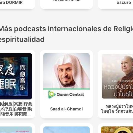
ara DORMIR
oscuro
Más podcasts internacionales de Religi
espiritualidad
眠|解压|冥想|疗愈
หลวงปู่ปราโมท
艺术疗愈|白噪音|助
Saad al-Ghamdi
โมชฺโช วัดสวนสั
|轻音乐|苏阳阳频
道