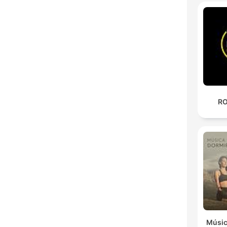
RO
Músic