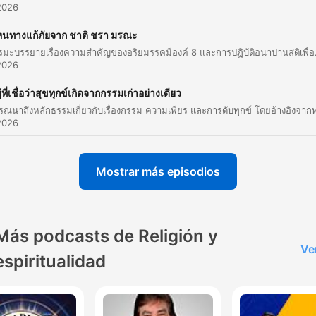
az clic en un capítulo para ir directamente a ese momento
2026
acados
หนทางแก้ภัยจาก ชาติ ชรา มรณะ
เนื้อหาธรรมะบรรยายเรื่องความสำคัญของอริยมรรคมีองค์ 8 และการปฏิบัติอนาปานสติเพื่อการพ้นทุกข์ โดยเน้นย้ำว่า
ถ้าเราเข้าสมาธิได้พระศาสดาเขาบอกสถานที่นั้นก็จะเป็นส
2026
ที่อันเป็นทิพย์ สถานที่นั้นก็จะเป็นสถานที่ที่ดี ดังนั้นสถานที่ที่
ู้ที่เชื่อว่าสุขทุกข์เกิดจากกรรมเก่าอย่างเดียว
มันดีไม่ดี มันก็จะขึ้นอยู่กับตัวบุคคลที่ไปอยู่ที่นั้นว่าเราประพ
กลายวาจาใจดีไหม
2026
00:00:02 · การอธิบายถึงอิทธิพลของการปฏิบัติสมาธิที่มีต่อสภาพ
แวดล้อมและสถานที่
Mostrar más episodios
เมื่อเราทราบว่าสิ่งใดที่อันนี้ไม่ใช่พระบัญญัติหรือพระภาสิต
พระพุทธเจ้า เราก็ค่อย ๆ ปรับเปลี่ยนให้ตรง จะได้ไม่เป็นการ
กล่าวตู่พระองค์ด้วยถ้อยคำมันไม่จริง
Más podcasts de Religión y
00:00:02 · ความสำคัญของการตรวจสอบข้อมูลธรรมะให้ตรงตามพ
Ve
espiritualidad
พุทธพจน์เพื่อรักษามาตรฐานพระธรรมวินัย
ถ้าพระองค์อยู่ในพุทธธรรมที่เป็นอานาปานสติสมาธิ เมื่อพร