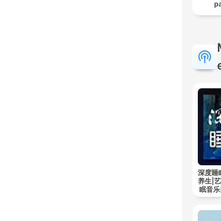
p
深度睡
养生|
眠音乐