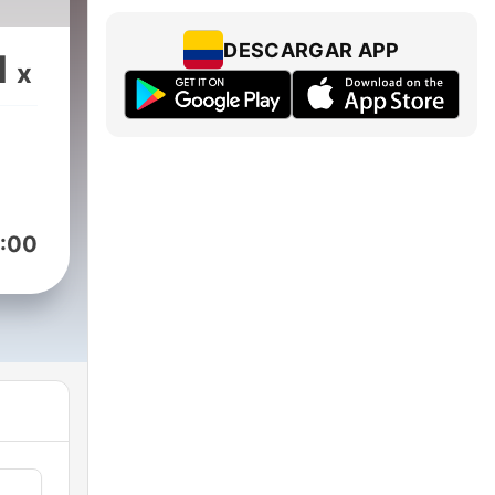
DESCARGAR APP
1
x
:00