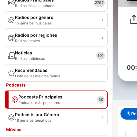
2797
Radios más escuchadas
Radios por género
15 géneros musicales
Radios por regiones
Radios locales
Noticias
101
Radios noticiosas
00
Recomendadas
Lista de las mejores radios
Podcasts
Podcasts Principales
50
Podcasts más populares
Re
Podcasts por Género
18 géneros temáticos
Música