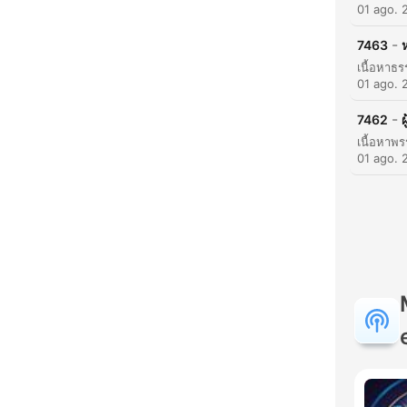
H
01 ago. 
Dest
-
7463
01 ago. 
-
7462
ผ
01 ago. 