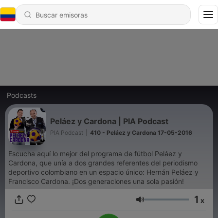
Podcasts
Peláez y Cardona | PIA Podcast
PIA Podcast
|
410 - Peláez y Cardona 17-05-2016
Escucha aquí lo mejor del programa de fútbol Peláez y
Cardona, que unía a dos grandes referentes del periodismo
deportivo colombiano en un espacio único: Hernán Peláez y
Francisco Cardona. ¡Dos generaciones una sola pasión!
1
x
Volumen