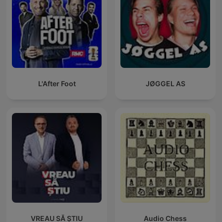
L'After Foot
JØGGEL AS
VREAU SĂ ȘTIU
Audio Chess