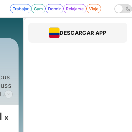
Trabajar
Gym
Dormir
Relajarse
Viaje
DESCARGAR APP
rous
cuss
d
le
1
x