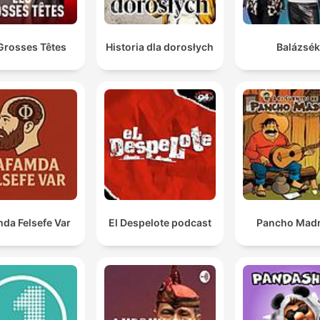
Grosses Têtes
Historia dla dorosłych
Balázsék
da Felsefe Var
El Despelote podcast
Pancho Madr