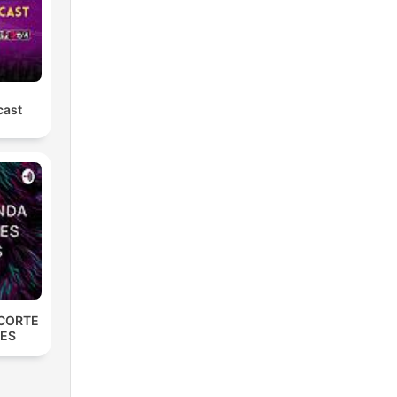
cast
 CORTE
NES