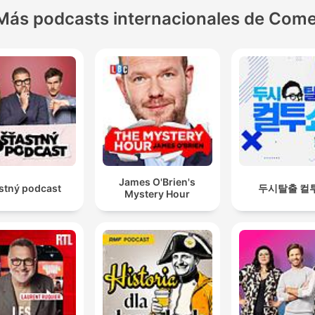
Más podcasts internacionales de Come
James O'Brien's
stný podcast
두시탈출 컬
Mystery Hour