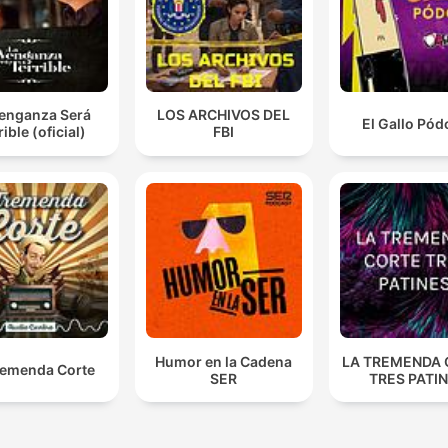
Venganza Será
LOS ARCHIVOS DEL
El Gallo Pód
rible (oficial)
FBI
Humor en la Cadena
LA TREMENDA
remenda Corte
SER
TRES PATI