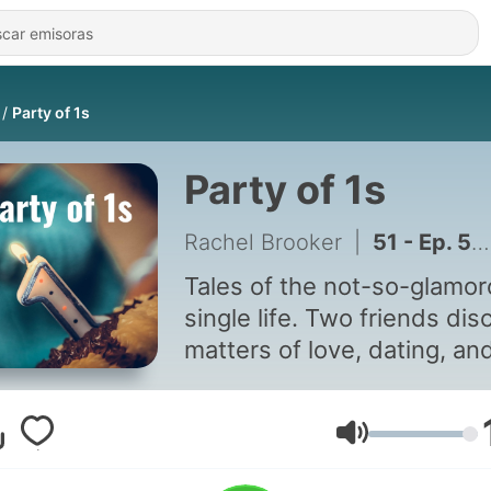
Party of 1s
Party of 1s
Rachel Brooker
|
51 - Ep. 51: It’s a No For Me: Adventures in Online Dating
Tales of the not-so-glamo
single life. Two friends dis
matters of love, dating, an
living the unglamorous sing
life. Cover art photo provided
by Gift Habeshaw on
Volumen
Unsplash: