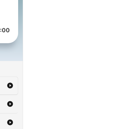
t
:00