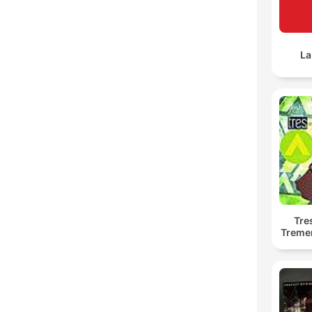
La
Tre
Treme