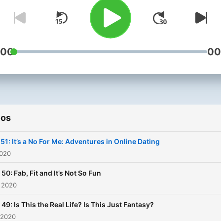
https://unsplash.com/@gif
:00
00
ios
 51: It’s a No For Me: Adventures in Online Dating
2020
 50: Fab, Fit and It’s Not So Fun
 2020
 49: Is This the Real Life? Is This Just Fantasy?
 2020