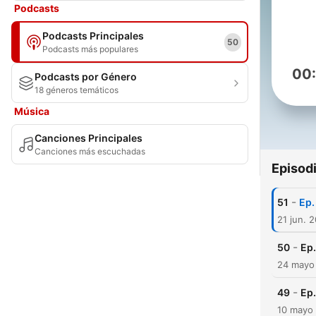
Podcasts
Podcasts Principales
50
Podcasts más populares
00
Podcasts por Género
18 géneros temáticos
Música
Canciones Principales
Canciones más escuchadas
Episod
-
51
Ep.
21 jun. 
-
50
Ep.
24 mayo
-
49
Ep.
10 mayo