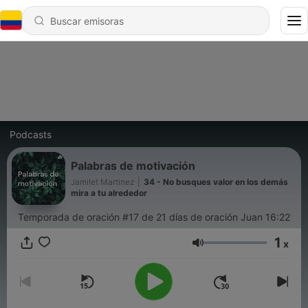
Podcasts
Palabras de motivación
Jamilet Martinez
|
34 - No busques valor en los demás
mira a tu alrededor
Temporada de oración #17 de 21 días de oración Juan 16:22
1
x
Volumen