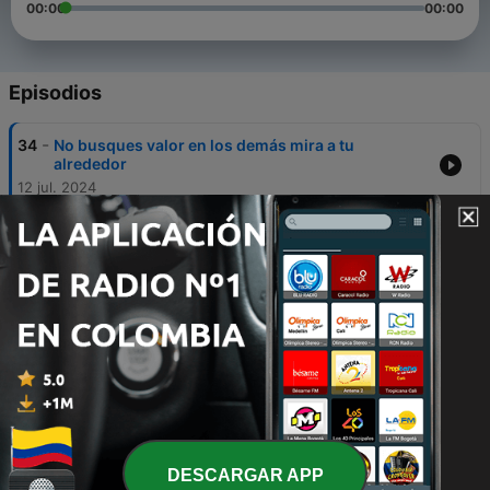
00:00
00:00
Episodios
-
34
No busques valor en los demás mira a tu
alrededor
12 jul. 2024
-
33
Tu panorama no es tu final
11 jul. 2024
-
32
Que Dios te quiere quitar en el desierto para que
veas la fuente
09 jul. 2024
-
31
Mateo 28:20
10 abr. 2024
-
30
Cosas que suceden en nuestras vidas
DESCARGAR APP
05 abr. 2024