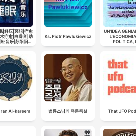
眠|解压|冥想|疗愈
UN'IDEA GENIA
艺术疗愈|白噪音|助
Ks. Piotr Pawlukiewicz
L'ECONOMIA
|轻音乐|苏阳阳频
POLITICA, 
道
CULTURA -
triarticolaz
sociale di Ru
Steiner
ran Al-kareem
법륜스님의 즉문즉설
That UFO Pod