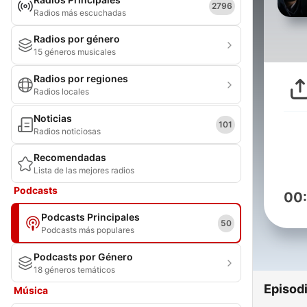
2796
Radios más escuchadas
Radios por género
15 géneros musicales
Radios por regiones
Radios locales
Noticias
101
Radios noticiosas
Recomendadas
Lista de las mejores radios
Podcasts
00
Podcasts Principales
50
Podcasts más populares
Podcasts por Género
18 géneros temáticos
Episod
Música