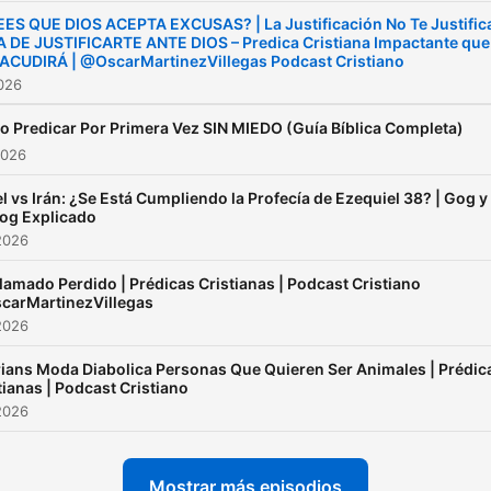
enseñarte y animarte a tra
ES QUE DIOS ACEPTA EXCUSAS? | La Justificación No Te Justifica
 DE JUSTIFICARTE ANTE DIOS – Predica Cristiana Impactante que
de enseñanzas bíblicamen
ACUDIRÁ | @OscarMartinezVillegas Podcast Cristiano
sólidas. 📲
2026
YOUTUBE/FACEBOOK/TIK
 Predicar Por Primera Vez SIN MIEDO (Guía Bíblica Completa)
@OscarMartinezVillegas
2026
PREDICAS CRISTIANAS
el vs Irán: ¿Se Está Cumpliendo la Profecía de Ezequiel 38? | Gog y
(Podcast Cristiano Apostol
og Explicado
Estudio Biblico Cristiano
2026
lamado Perdido | Prédicas Cristianas | Podcast Cristiano
carMartinezVillegas
2026
ians Moda Diabolica Personas Que Quieren Ser Animales | Prédic
tianas | Podcast Cristiano
2026
Mostrar más episodios