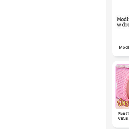
Modl
ฟังธร
ชอบนอ