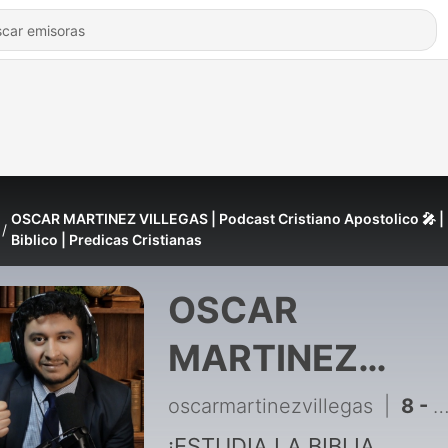
OSCAR MARTINEZ VILLEGAS | Podcast Cristiano Apostolico 🎤 |
Biblico | Predicas Cristianas
OSCAR
MARTINEZ
VILLEGAS |
oscarmartinezvillegas
|
8 - ¿CREES QUE DIOS ACEPTA EXCUSAS? | La Justificación No Te Justifica | DEJA DE JUSTIFICARTE ANTE DIOS – Predica Cristiana Impactante que TE SACUDIRÁ | @OscarMartinezVillegas Podcast Cristiano
¡ESTUDIA LA BIBLIA