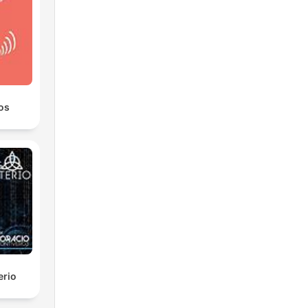
os
erio