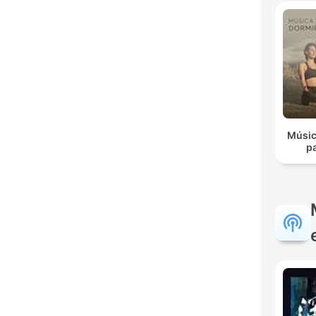
Músic
p