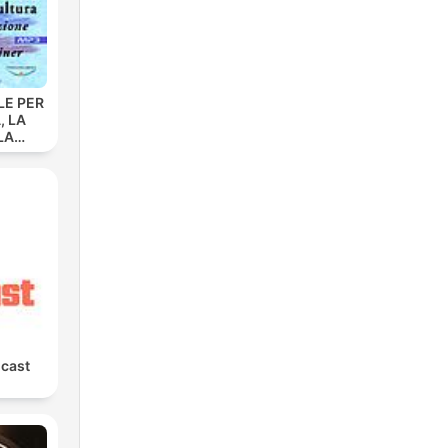
LE PER
, LA
LA
 La
ione
dolf
cast