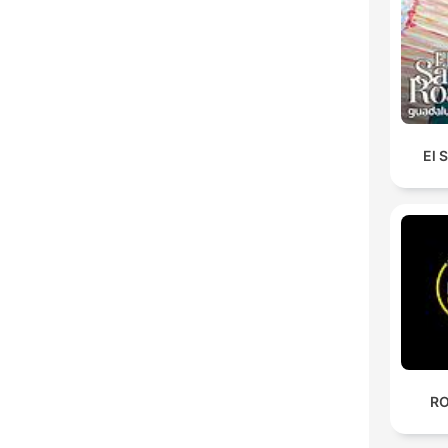
El 
RO