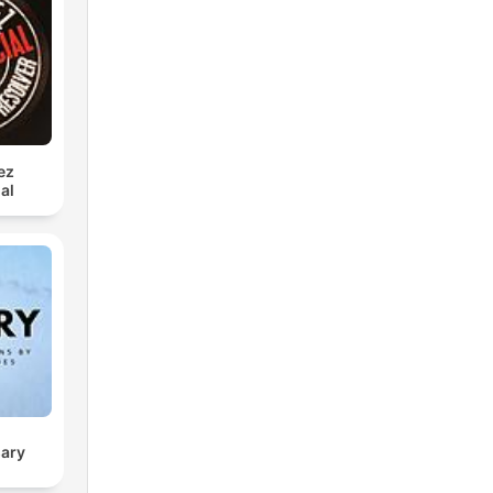
ez
al
sary