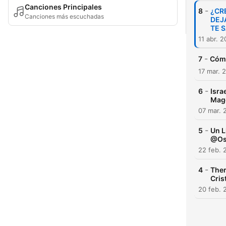
Canciones Principales
-
8
¿CRE
Canciones más escuchadas
DEJA
TE S
11 abr. 
-
7
Cómo
17 mar. 
-
6
Isra
Mag
07 mar. 
-
5
Un L
@Os
22 feb. 
-
4
Ther
Cris
20 feb. 