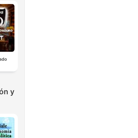
lado
ón y