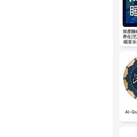
深度睡
养生|
眠音乐
Al-Qu