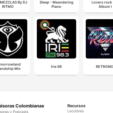
 MEZCLAS By DJ
Sleep - Meandering
Lovers rock
RITMO
Piano
Album I
morrowland
Irie 98
RETROMI
iendship Mix
isoras Colombianas
Recursos
Locutores
soras y Podcasts