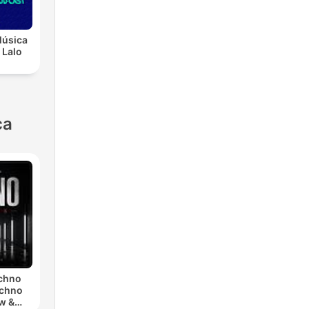
Música
 Lalo
ca
echno
echno
w &