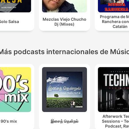
Programa de 
Mezclas Viejo Chucho
Solo Salsa
Ranchera con
Dj (Mixes)
Catalán
Más podcasts internacionales de Músi
Afterwork T
90's mix
இசைத் தென்றல்
Sessions – T
Podcast, Ra