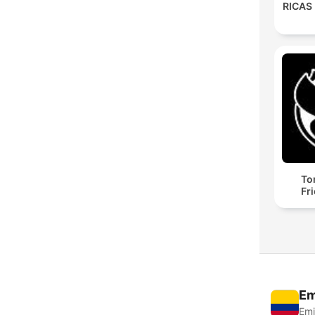
RICAS
To
Fr
Em
Emi