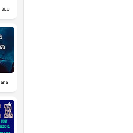
s BLU
iana