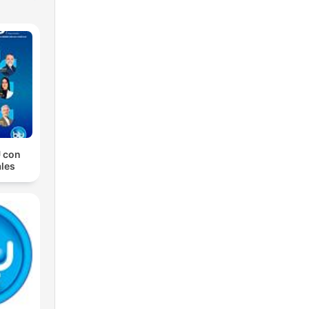
 con
les