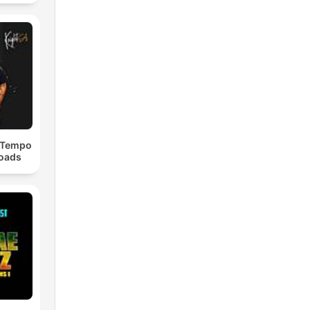
chno
dTempo
loads