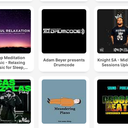
Hypnotic Te
Mixes
ep Meditation
Adam Beyer presents
Knight SA - Mi
ic - Relaxing
Drumcode
Sessions Up
ic for Sleep,
editation &
Relaxation