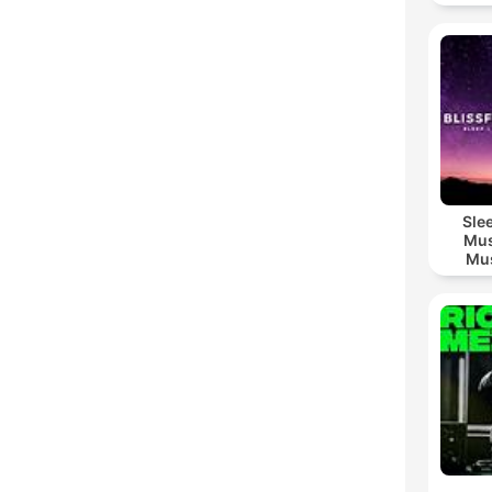
Sle
Mus
Mus
M