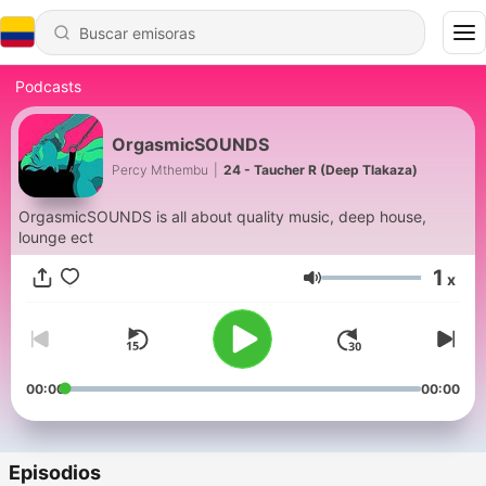
Podcasts
OrgasmicSOUNDS
Percy Mthembu
|
24 - Taucher R (Deep Tlakaza)
OrgasmicSOUNDS is all about quality music, deep house,
lounge ect
1
x
Volumen
00:00
00:00
Episodios