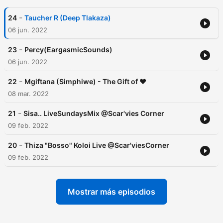
-
24
Taucher R (Deep Tlakaza)
06 jun. 2022
-
23
Percy(EargasmicSounds)
06 jun. 2022
-
22
Mgiftana (Simphiwe) - The Gift of ❤️
08 mar. 2022
-
21
Sisa.. LiveSundaysMix @Scar'vies Corner
09 feb. 2022
-
20
Thiza "Bosso" Koloi Live @Scar'viesCorner
09 feb. 2022
Mostrar más episodios