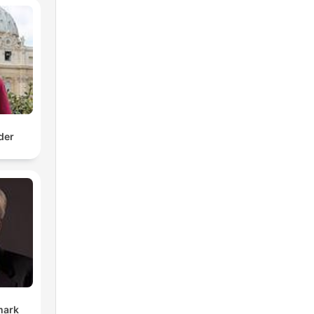
der
mark