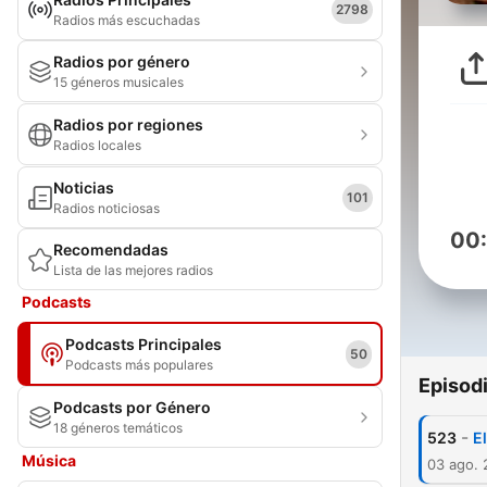
2798
Radios más escuchadas
Radios por género
15 géneros musicales
Radios por regiones
Radios locales
Noticias
101
Radios noticiosas
00
Recomendadas
Lista de las mejores radios
Podcasts
Podcasts Principales
50
Podcasts más populares
Episod
Podcasts por Género
18 géneros temáticos
-
523
E
Música
03 ago.