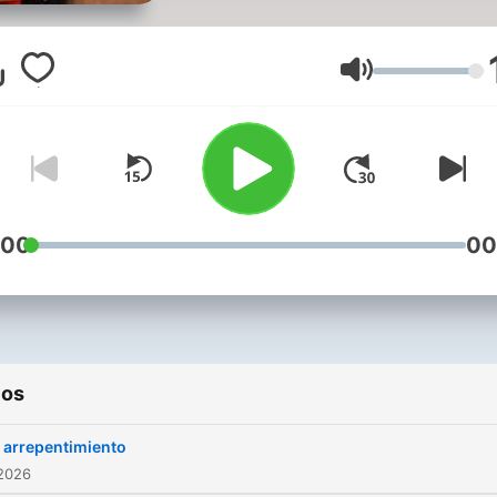
Volumen
:00
00
ios
l arrepentimiento
 2026