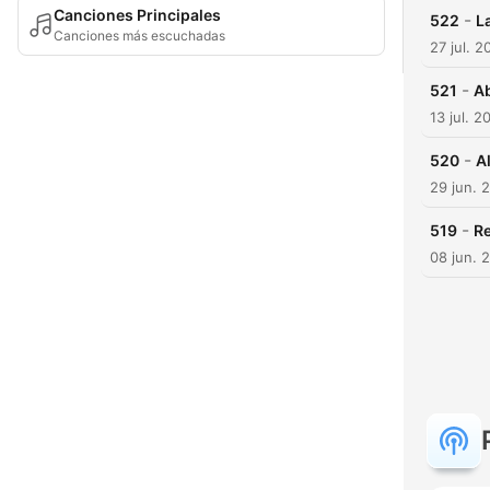
Canciones Principales
-
522
La
Canciones más escuchadas
27 jul. 2
-
521
Ab
13 jul. 2
-
520
A
29 jun. 
-
519
Re
08 jun. 