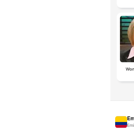
Wom
Em
Emi