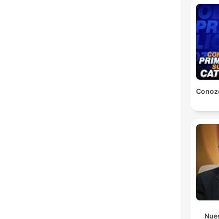
Conozc
Nues