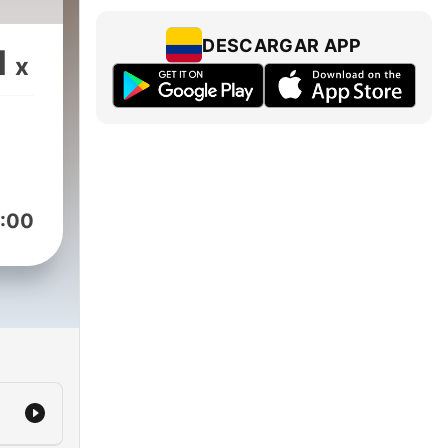
DESCARGAR APP
1
x
:00