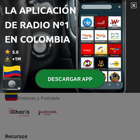
00:00
00:00
Episodios
-
1
Sobre o Folclore Brasileiro...
25 ago. 2021
DESCARGAR APP
Emisoras Colombianas
Emisoras y Podcasts
Recursos