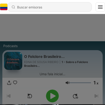
Podcasts
O Folclore Brasileiro...
EDNA DE SOUSA RIBEIRO
|
1 - Sobre o Folclore
Brasileiro...
Uma fala inicial...
1
x
Volumen