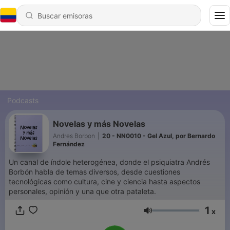
Podcasts
Novelas y más Novelas
Andres Borbon
|
20 - NN0010 - Gel Azul, por Bernardo
Fernández
Un canal de índole heterogénea, donde el psiquiatra Andrés
Borbón habla de temas diversos, desde cuestiones
tecnológicas como cultura, cine y ciencia hasta aspectos
personales, opinión y una que otra pataleta.
1
x
Volumen