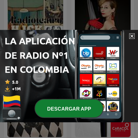
relatos eroticos by
Radioteatro HJCK
fitventura 2
DESCARGAR APP