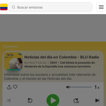
Podcasts
Noticias del día en Colombia - BLU Radio
Bumbox Podcast
|
2641 - Cali blinda la posesión de
Abelardo de la Espriella tras amenaza terrorista
Infórmese sobre los sucesos y actualidad más relevante de
Colombia y el mundo en las Noticias del día.
1
x
Volumen