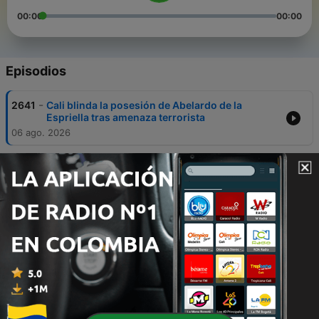
00:00
00:00
Episodios
-
2641
Cali blinda la posesión de Abelardo de la
Espriella tras amenaza terrorista
06 ago. 2026
-
2640
De la Espriella anuncia nueva cúpula policial y
ofensiva contra el crimen
05 ago. 2026
-
2639
Petro defiende a Verónica Alcocer y avanza
proyecto sobre pensiones por divorcio
03 ago. 2026
-
2638
Congreso financiará tiquetes de senadores
para la posesión de Abelardo de la Espriella en
Cali
31 jul. 2026