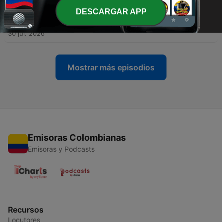
DESCARGAR APP
-
2637
Fiscalía archiva el caso por la muerte del
coronel Óscar Dávila
30 jul. 2026
Mostrar más episodios
Emisoras Colombianas
Emisoras y Podcasts
Recursos
Locutores