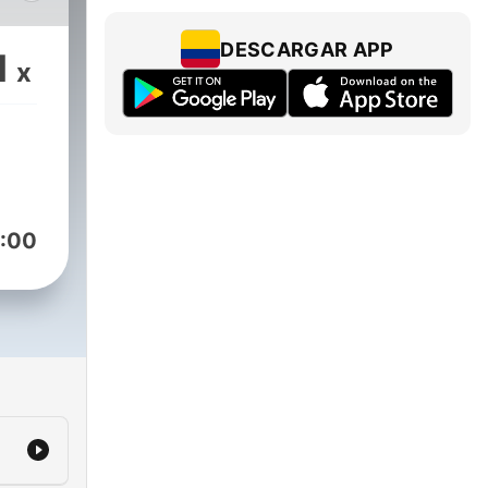
DESCARGAR APP
1
x
y
os
sus
ho
:00