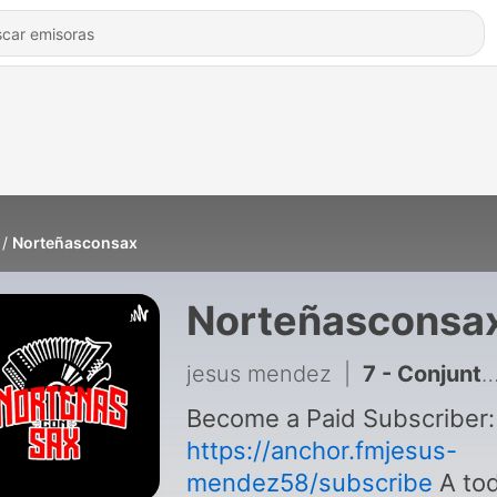
Norteñasconsax
Norteñasconsa
jesus mendez
|
7 - Conjunto Virtuoso antes Vrillantes
Become a Paid Subscriber:
https://anchor.fmjesus-
mendez58/subscribe
A todos