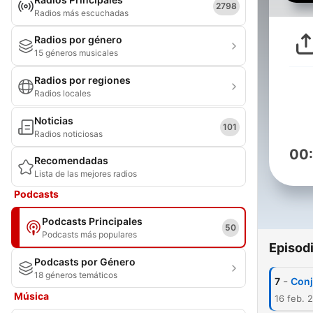
2798
Radios más escuchadas
Radios por género
15 géneros musicales
Radios por regiones
Radios locales
Noticias
101
Radios noticiosas
00
Recomendadas
Lista de las mejores radios
Podcasts
Podcasts Principales
50
Podcasts más populares
Episod
Podcasts por Género
18 géneros temáticos
-
7
Conj
Música
16 feb. 