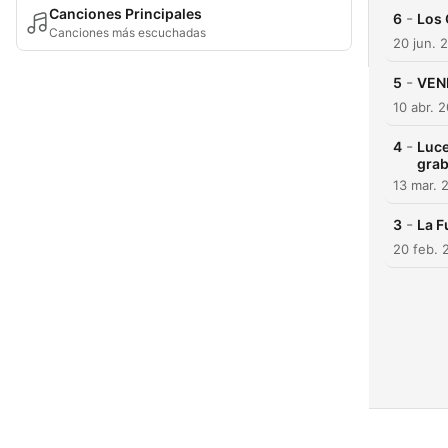
Canciones Principales
-
6
Los 
Canciones más escuchadas
20 jun. 
-
5
VEN
10 abr. 
-
4
Luce
gra
13 mar. 
-
3
La F
20 feb. 