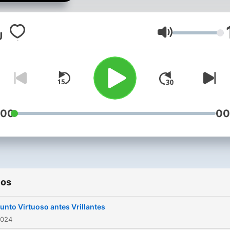
los amantes de la música
norteña , les estaremos
presentando a entrevistas 
Volumen
mucho más de los conjunt
del género . Para que
conoscan un poco más de 
historias como Inician en la
música , sus éxitos y muc
:00
00
más .
ios
unto Virtuoso antes Vrillantes
2024