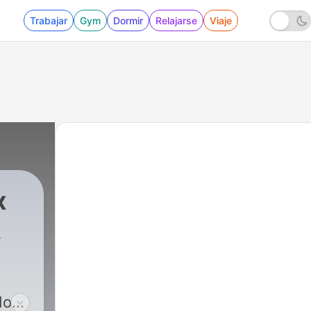
Trabajar
Gym
Dormir
Relajarse
Viaje
x