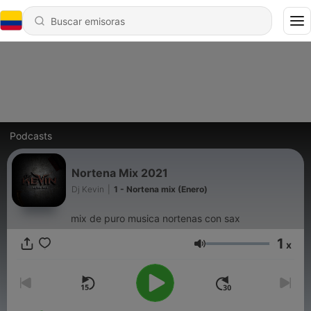
Podcasts
Nortena Mix 2021
Dj Kevin
|
1 - Nortena mix (Enero)
mix de puro musica nortenas con sax
1
x
Volumen