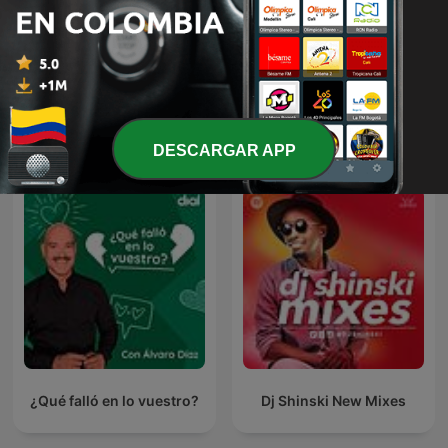
VICENTE FERNANDEZ EN
Música Cristiana
NOCHE DE ROMANCE
Más podcasts internacionales de Música
DESCARGAR APP
¿Qué falló en lo vuestro?
Dj Shinski New Mixes