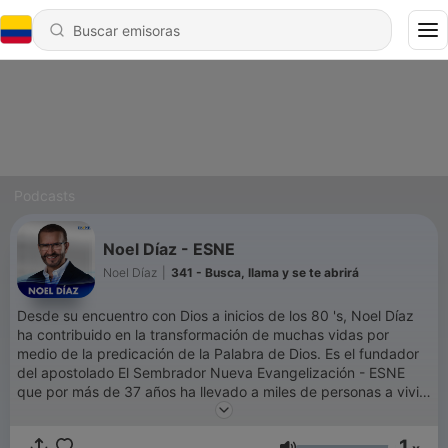
Podcasts
Noel Díaz - ESNE
Noel Díaz
|
341 - Busca, llama y se te abrirá
Desde su encuentro con Dios a inicios de los 80 's, Noel Díaz
ha contribuido en la transformación de muchas vidas por
medio de la predicación de la Palabra de Dios. Es el fundador
del apostolado El Sembrador Nueva Evangelización - ESNE
que por más de 37 años ha llevado a miles de personas a vivir
un encuentro con Dios a través de los medios de comunicación
masiva como Radio, Televisión, internet, misiones por
1