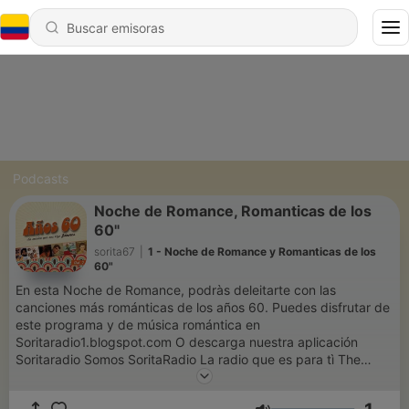
Podcasts
Noche de Romance, Romanticas de los
60"
sorita67
|
1 - Noche de Romance y Romanticas de los
60"
En esta Noche de Romance, podràs deleitarte con las
canciones más románticas de los años 60. Puedes disfrutar de
este programa y de música romántica en
Soritaradio1.blogspot.com O descarga nuestra aplicación
Soritaradio Somos SoritaRadio La radio que es para tì The
radio That is for you