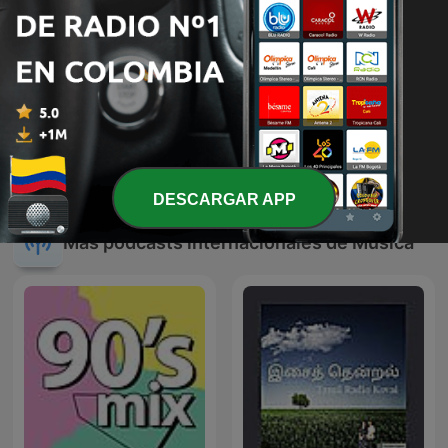
Mezclas Viejo Chucho Dj
Programa de Música
(Mixes)
Ranchera con Lalo Catalán
DESCARGAR APP
Más podcasts internacionales de Música