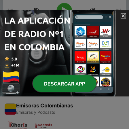
00:00
00:00
Episodios
-
1
Ricardo Montaner en Noche de Romance
17 ago. 2016
DESCARGAR APP
Emisoras Colombianas
Emisoras y Podcasts