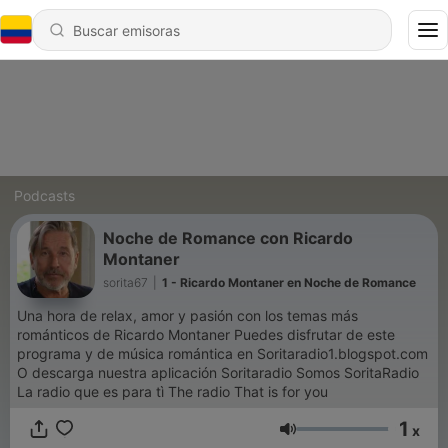
Podcasts
Noche de Romance con Ricardo
Montaner
sorita67
|
1 - Ricardo Montaner en Noche de Romance
Una hora de relax, amor y pasión con los temas más
románticos de Ricardo Montaner Puedes disfrutar de este
programa y de música romántica en Soritaradio1.blogspot.com
O descarga nuestra aplicación Soritaradio Somos SoritaRadio
La radio que es para tì The radio That is for you
1
x
Volumen