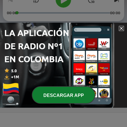
00:00
00:00
Episodios
-
6
Segmento 2
21 mar. 2014
-
5
Segmento 1
01 mar. 2014
-
4
Promo!
23 feb. 2014
DESCARGAR APP