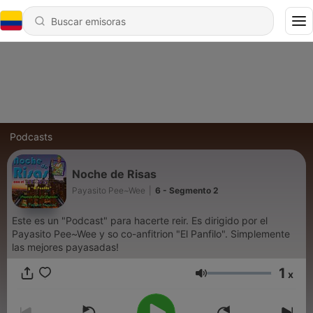
Podcasts
Noche de Risas
Payasito Pee~Wee
|
6 - Segmento 2
Este es un "Podcast" para hacerte reir. Es dirigido por el
Payasito Pee~Wee y so co-anfitrion "El Panfilo". Simplemente
las mejores payasadas!
1
x
Volumen