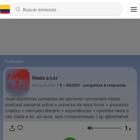
Podcasts
Nada a Ler
Becca & Thai
|
6 - S02E01 - perguntas & respostas
duas escritoras cansadas de escrever conversam nesse
podcast semanal sobre o universo de seus livros + processo
criativo + mercado literário + experiências + opiniões nada a
ver. nada a ler. só ouvir. sem compromissos. | ig: @bethahell.
1
x
Volumen