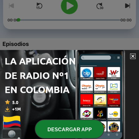
00:00
00:00
Episodios
-
6
S02E01 - perguntas & respostas
03 mar. 2022
-
5
episódio 3. dua lipa book tag
25 feb. 2022
-
4
episódio 2. aprofundando um personagem com
astrologia
25 feb. 2022
-
2
episódio 1. jardineiro ou arquiteto?
DESCARGAR APP
29 mayo 2020