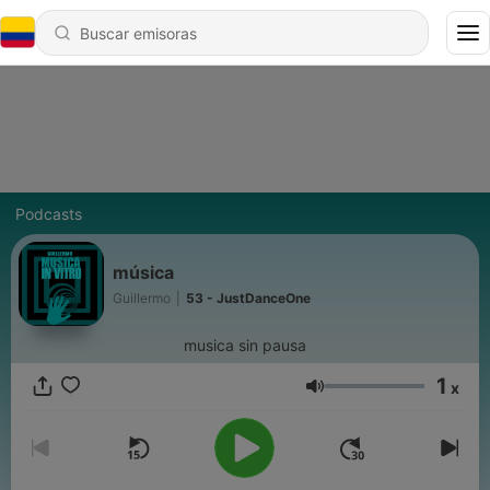
Podcasts
música
Guillermo
|
53 - JustDanceOne
musica sin pausa
1
x
Volumen