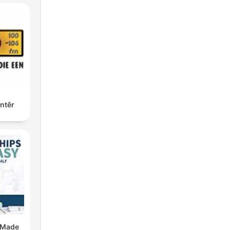
ntêr
 Made