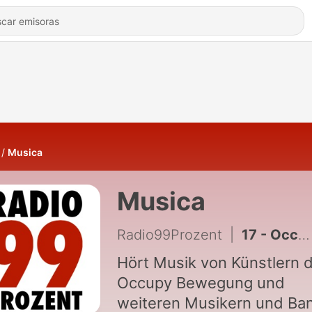
Musica
Musica
Radio99Prozent
|
17 - Occupy Future Festival 13.7.13 mit Lava 303 Teil 4
Hört Musik von Künstlern 
Occupy Bewegung und
weiteren Musikern und Ba