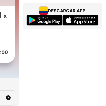
DESCARGAR APP
1
x
:00