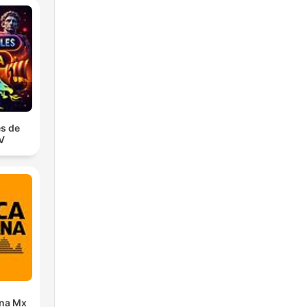
s de
TV
ana Mx