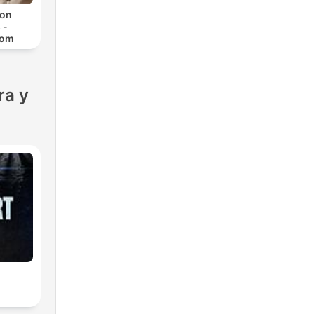
con
 -
com
ra y