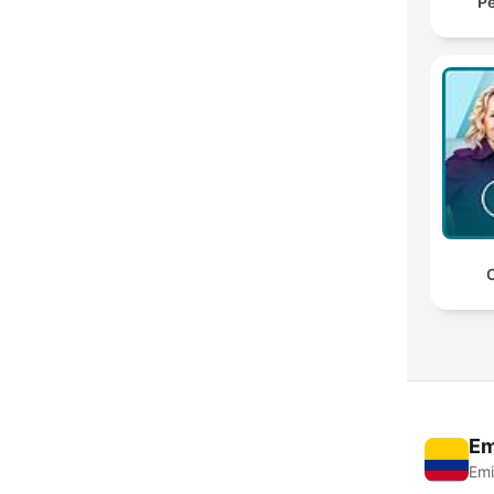
Pe
C
Em
Emi