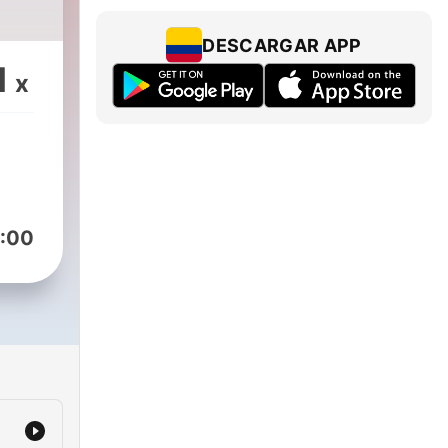
DESCARGAR APP
1
x
:00