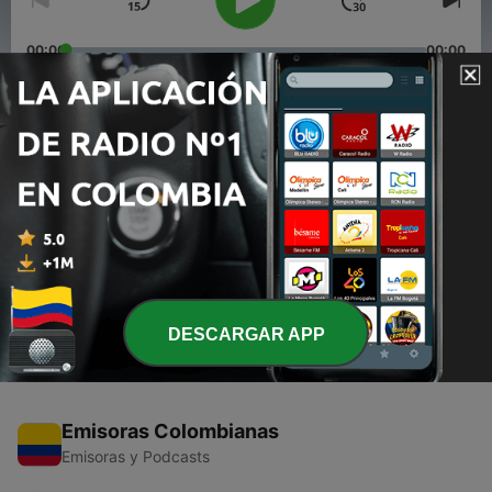
00:00
00:00
Episodios
-
2
Modo Perreo Vol2
21 mar. 2020
-
1
Modo Perreo Vol1
21 mar. 2020
DESCARGAR APP
Emisoras Colombianas
Emisoras y Podcasts