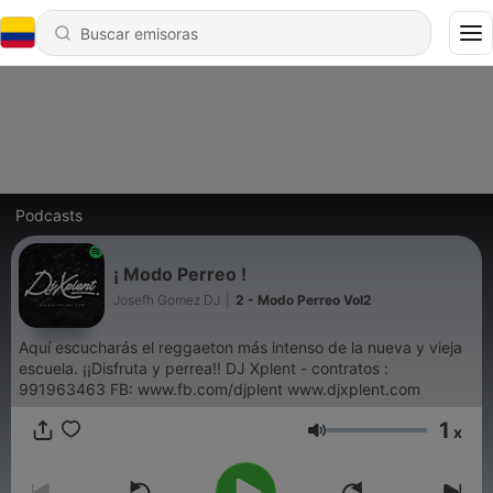
Podcasts
¡ Modo Perreo !
Josefh Gomez DJ
|
2 - Modo Perreo Vol2
Aquí escucharás el reggaeton más intenso de la nueva y vieja
escuela. ¡¡Disfruta y perrea!! DJ Xplent - contratos :
991963463 FB: www.fb.com/djplent www.djxplent.com
1
x
Volumen